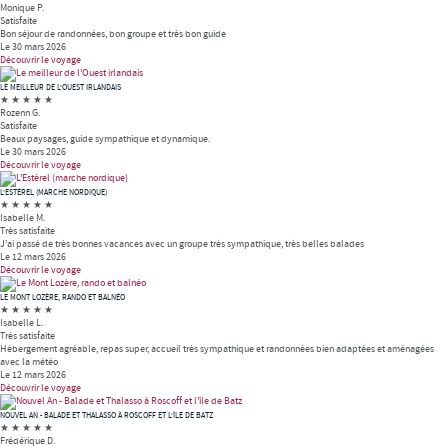
Monique P.
Satisfaite
Bon séjour de randonnées, bon groupe et très bon guide
Le 30 mars 2026
Découvrir le voyage
LE MEILLEUR DE L'OUEST IRLANDAIS
★
★
★
★
★
Rozenn G.
Satisfaite
Beaux paysages, guide sympathique et dynamique.
Le 30 mars 2026
Découvrir le voyage
L'ESTÉREL (MARCHE NORDIQUE)
★
★
★
★
★
Isabelle M.
Très satisfaite
J'ai passé de très bonnes vacances avec un groupe très sympathique, très belles balades
Le 12 mars 2026
Découvrir le voyage
LE MONT LOZÈRE, RANDO ET BALNÉO
★
★
★
★
★
Isabelle L.
Très satisfaite
Hébergement agréable, repas super, accueil très sympathique et randonnées bien adaptées et aménagées
avec la météo
Le 12 mars 2026
Découvrir le voyage
NOUVEL AN - BALADE ET THALASSO À ROSCOFF ET L'ÎLE DE BATZ
★
★
★
★
★
Frédérique D.