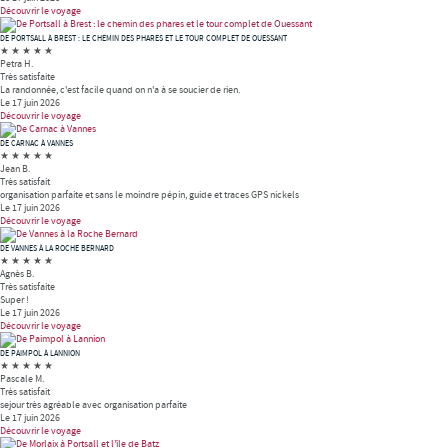
Découvrir le voyage
DE PORTSALL À BREST : LE CHEMIN DES PHARES ET LE TOUR COMPLET DE OUESSANT
★
★
★
★
★
Petra H.
Très satisfaite
La randonnée, c'est facile quand on n'a à se soucier de rien.
Le 17 juin 2026
Découvrir le voyage
DE CARNAC À VANNES
★
★
★
★
★
Jean B.
Très satisfait
organisation parfaite et sans le moindre pépin, guide et traces GPS nickels
Le 17 juin 2026
Découvrir le voyage
DE VANNES À LA ROCHE BERNARD
★
★
★
★
★
Agnès B.
Très satisfaite
Super !
Le 17 juin 2026
Découvrir le voyage
DE PAIMPOL À LANNION
★
★
★
★
★
Pascale M.
Très satisfait
sejour très agréable avec organisation parfaite
Le 17 juin 2026
Découvrir le voyage