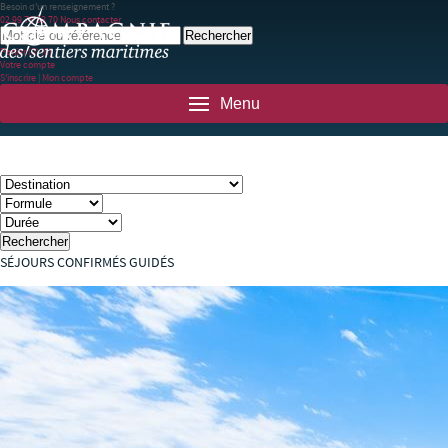
Besoin d'un renseignement ?
02 99 78 83 70
Nous contacter
Panier
(0)
(0)
Votre compte
S'inscrire
|
Mon compte
Menu
SÉJOURS CONFIRMÉS GUIDÉS