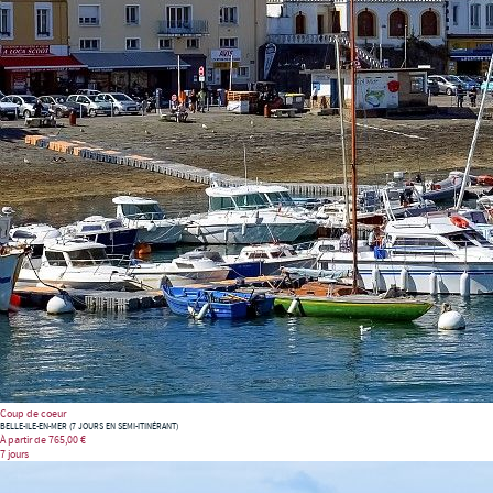
Coup de coeur
BELLE-ILE-EN-MER (7 JOURS EN SEMI-ITINÉRANT)
À partir de
765,00 €
7 jours