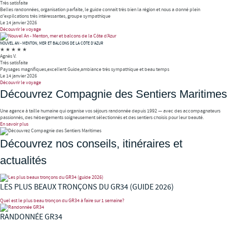
Très satisfaite
Belles randonnées, organisation parfaite, le guide connait très bien la région et nous a donné plein
d'expilcations très intéressantes, groupe sympathique
Le 14 janvier 2026
Découvrir le voyage
NOUVEL AN - MENTON, MER ET BALCONS DE LA CÔTE D’AZUR
★
★
★
★
★
Agnès V.
Très satisfaite
Paysages magnifiques,excellent Guide,ambiance très sympathique et beau temps
Le 14 janvier 2026
Découvrir le voyage
Découvrez Compagnie des Sentiers Maritimes
Une agence à taille humaine qui organise vos séjours randonnée depuis 1992 — avec des accompagnateurs
passionnés, des hébergements soigneusement sélectionnés et des sentiers choisis pour leur beauté.
En savoir plus
Découvrez nos conseils, itinéraires et
actualités
LES PLUS BEAUX TRONÇONS DU GR34 (GUIDE 2026)
Quel est le plus beau tronçon du GR34 à faire sur 1 semaine?
RANDONNÉE GR34