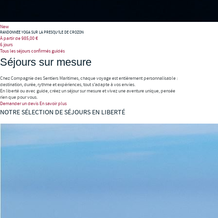
New
RANDONNÉE YOGA SUR LA PRESQU'ÎLE DE CROZON
À partir de
985,00 €
6 jours
Tous les séjours confirmés guidés
Séjours sur mesure
Chez Compagnie des Sentiers Maritimes, chaque voyage est entièrement personnalisable :
destination, durée, rythme et expériences, tout s'adapte à vos envies.
En liberté ou avec guide, créez un séjour sur mesure et vivez une aventure unique, pensée
rien que pour vous.
Demander un devis
En savoir plus
NOTRE SÉLECTION DE SÉJOURS EN LIBERTÉ