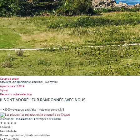
Coup de coeur
GR34 N°03 - DE SAINT-BRIEUC À PAIMPOL : LA CÔTE DU...
À partir de
710,00 €
6 jours
Découvrir notre sélection
ILS ONT ADORÉ LEUR RANDONNÉE AVEC NOUS
⭐ +3000 voyageurs satisfaits – note moyenne 4,8/5
LES PLUS BELLES BALADES DE LA PRESQU'ÎLE DE CROZON
★
★
★
★
★
Chantal P.
très satisfaite
Bonne organisation, hôtels confortables
Le 17 juin 2026