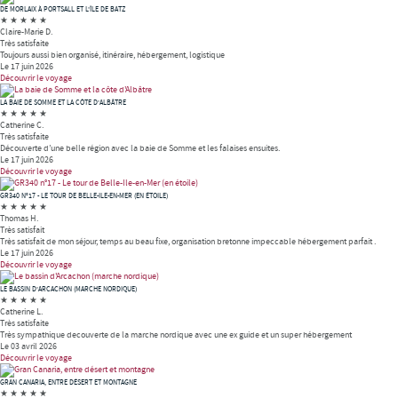
DE MORLAIX À PORTSALL ET L'ÎLE DE BATZ
★
★
★
★
★
Claire-Marie D.
Très satisfaite
Toujours aussi bien organisé, itinéraire, hébergement, logistique
Le 17 juin 2026
Découvrir le voyage
LA BAIE DE SOMME ET LA CÔTE D'ALBÂTRE
★
★
★
★
★
Catherine C.
Très satisfaite
Découverte d’une belle région avec la baie de Somme et les falaises ensuites.
Le 17 juin 2026
Découvrir le voyage
GR340 N°17 - LE TOUR DE BELLE-ILE-EN-MER (EN ÉTOILE)
★
★
★
★
★
Thomas H.
Très satisfait
Très satisfait de mon séjour, temps au beau fixe, organisation bretonne impeccable hébergement parfait .
Le 17 juin 2026
Découvrir le voyage
LE BASSIN D'ARCACHON (MARCHE NORDIQUE)
★
★
★
★
★
Catherine L.
Très satisfaite
Très sympathique decouverte de la marche nordique avec une ex guide et un super hébergement
Le 03 avril 2026
Découvrir le voyage
GRAN CANARIA, ENTRE DÉSERT ET MONTAGNE
★
★
★
★
★