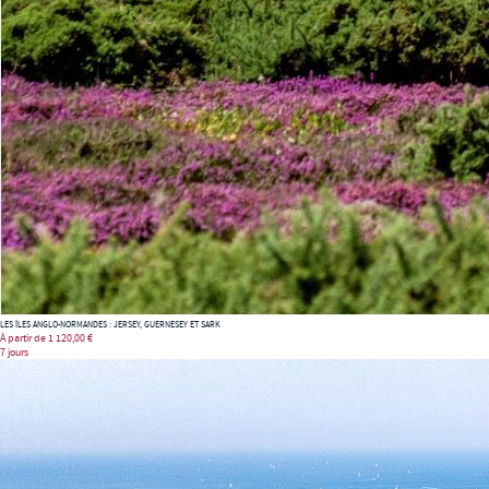
LES ÎLES ANGLO-NORMANDES : JERSEY, GUERNESEY ET SARK
À partir de
1 120,00 €
7 jours