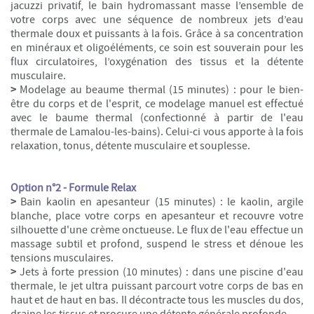
jacuzzi privatif, le bain hydromassant masse l’ensemble de
votre corps avec une séquence de nombreux jets d’eau
thermale doux et puissants à la fois. Grâce à sa concentration
en minéraux et oligoéléments, ce soin est souverain pour les
flux circulatoires, l’oxygénation des tissus et la détente
musculaire.
>
Modelage au beaume thermal (15 minutes) : pour le bien-
être du corps et de l'esprit, ce modelage manuel est effectué
avec le baume thermal (confectionné à partir de l'eau
thermale de Lamalou-les-bains). Celui-ci vous apporte à la fois
relaxation, tonus, détente musculaire et souplesse.
Option n°2 - Formule Relax
>
Bain kaolin en apesanteur (15 minutes) : le kaolin, argile
blanche, place votre corps en apesanteur et recouvre votre
silhouette d'une crème onctueuse. Le flux de l'eau effectue un
massage subtil et profond, suspend le stress et dénoue les
tensions musculaires.
>
Jets à forte pression (10 minutes) : dans une piscine d'eau
thermale, le jet ultra puissant parcourt votre corps de bas en
haut et de haut en bas. Il décontracte tous les muscles du dos,
draine les tissus et procure une détente générale profonde.