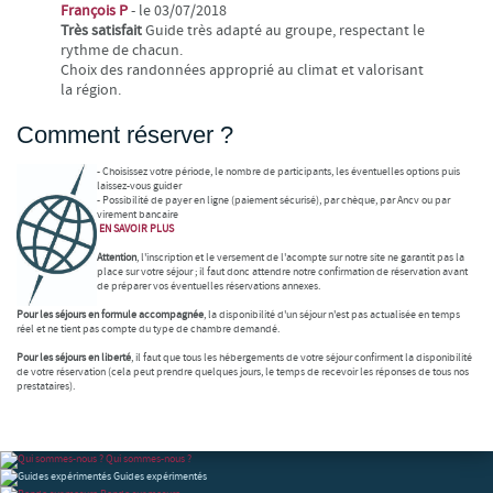
François P
- le 03/07/2018
Très satisfait
Guide très adapté au groupe, respectant le
rythme de chacun.
Choix des randonnées approprié au climat et valorisant
la région.
Comment réserver ?
- Choisissez votre période, le nombre de participants, les éventuelles options puis
laissez-vous guider
- Possibilité de payer en ligne (paiement sécurisé), par chèque, par Ancv ou par
virement bancaire
EN SAVOIR
PLUS
Attention
, l'inscription et le versement de l'acompte sur notre site ne garantit pas la
place sur votre séjour ; il faut donc attendre notre confirmation de réservation avant
de préparer vos éventuelles réservations annexes.
Pour les séjours en formule accompagnée
, la disponibilité d'un séjour n'est pas actualisée en temps
réel et ne tient pas compte du type de chambre demandé.
Pour les séjours en liberté
, il faut que tous les hébergements de votre séjour confirment la disponibilité
de votre réservation (cela peut prendre quelques jours, le temps de recevoir les réponses de tous nos
prestataires).
Qui sommes-nous ?
Guides expérimentés