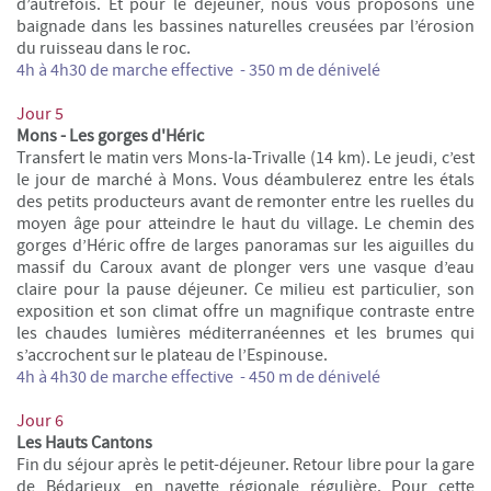
d’autrefois. Et pour le déjeuner, nous vous proposons une
baignade dans les bassines naturelles creusées par l’érosion
du ruisseau dans le roc.
4h à 4h30 de marche
effective
- 350 m de dénivelé
Jour 5
Mons - Les gorges d'Héric
Transfert le matin vers Mons-la-Trivalle (14 km). Le jeudi, c’est
le jour de marché à Mons. Vous déambulerez entre les étals
des petits producteurs avant de remonter entre les ruelles du
moyen âge pour atteindre le haut du village. Le chemin des
gorges d’Héric offre de larges panoramas sur les aiguilles du
massif du Caroux avant de plonger vers une vasque d’eau
claire pour la pause déjeuner. Ce milieu est particulier, son
exposition et son climat offre un magnifique contraste entre
les chaudes lumières méditerranéennes et les brumes qui
s’accrochent sur le plateau de l’Espinouse.
4h à 4h30 de marche
effective
- 450 m de dénivelé
Jour 6
Les Hauts Cantons
Fin du séjour après le petit-déjeuner. Retour libre pour la gare
de Bédarieux, en navette régionale régulière. Pour cette