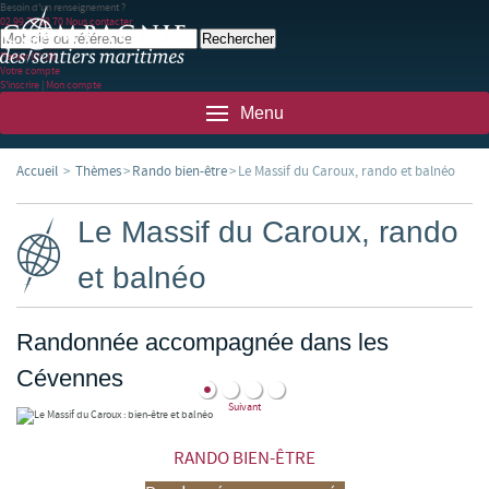
Besoin d'un renseignement ?
02 99 78 83 70
Nous contacter
Panier
(0)
(0)
Votre compte
S'inscrire
|
Mon compte
Menu
Accueil
>
Thèmes
>
Rando bien-être
>
Le Massif du Caroux, rando et balnéo
Le Massif du Caroux, rando
et balnéo
Randonnée accompagnée dans les
Cévennes
Suivant
RANDO BIEN-ÊTRE