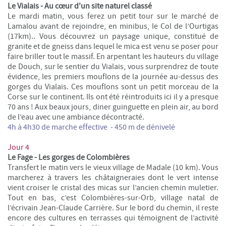
Le Vialais - Au cœur d'un site naturel classé
Le mardi matin, vous ferez un petit tour sur le marché de
Lamalou avant de rejoindre, en minibus, le Col de l’Ourtigas
(17km).. Vous découvrez un paysage unique, constitué de
granite et de gneiss dans lequel le mica est venu se poser pour
faire briller tout le massif. En arpentant les hauteurs du village
de Douch, sur le sentier du Vialais, vous surprendrez de toute
évidence, les premiers mouflons de la journée au-dessus des
gorges du Vialais. Ces mouflons sont un petit morceau de la
Corse sur le continent. Ils ont été réintroduits ici il y a presque
70 ans ! Aux beaux jours, diner guinguette en plein air, au bord
de l’eau avec une ambiance décontracté.
4h à 4h30 de marche
effective
- 450 m de dénivelé
Jour 4
Le Fage - Les gorges de Colombières
Transfert le matin vers le vieux village de Madale (10 km). Vous
marcherez à travers les châtaigneraies dont le vert intense
vient croiser le cristal des micas sur l’ancien chemin muletier.
Tout en bas, c’est Colombières-sur-Orb, village natal de
l’écrivain Jean-Claude Carrière. Sur le bord du chemin, il reste
encore des cultures en terrasses qui témoignent de l’activité