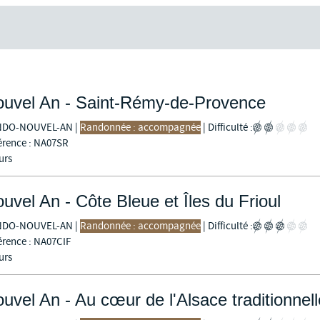
uvel An - Saint-Rémy-de-Provence
NDO-NOUVEL-AN
|
Randonnée : accompagnée
|
Difficulté :
érence : NA07SR
urs
uvel An - Côte Bleue et Îles du Frioul
NDO-NOUVEL-AN
|
Randonnée : accompagnée
|
Difficulté :
érence : NA07CIF
urs
uvel An - Au cœur de l'Alsace traditionnell