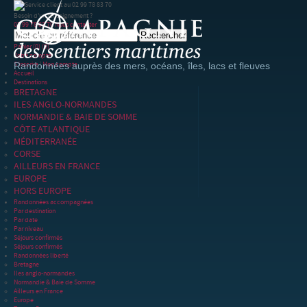
Besoin d'un renseignement ?
02 99 78 83 70
Nous contacter
Panier
(0)
(0)
Votre compte
S'inscrire
|
Mon compte
Randonnées auprès des mers, océans, îles, lacs et fleuves
Accueil
Destinations
BRETAGNE
ILES ANGLO-NORMANDES
NORMANDIE & BAIE DE SOMME
CÔTE ATLANTIQUE
MÉDITERRANÉE
CORSE
AILLEURS EN FRANCE
EUROPE
HORS EUROPE
Randonnées accompagnées
Par destination
Par date
Par niveau
Séjours confirmés
Séjours confirmés
Randonnées liberté
Bretagne
Iles anglo-normandes
Normandie & Baie de Somme
Ailleurs en France
Europe