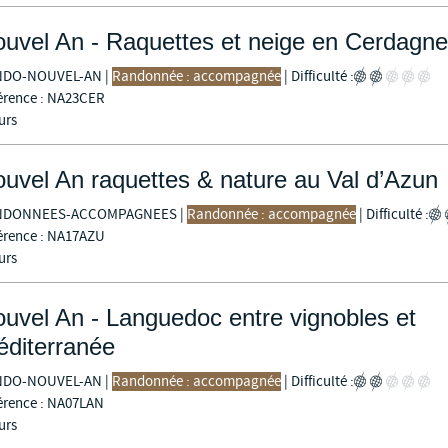
uvel An - Raquettes et neige en Cerdagne
NDO-NOUVEL-AN
|
Randonnée : accompagnée
|
Difficulté :
érence : NA23CER
urs
uvel An raquettes & nature au Val d’Azun
NDONNEES-ACCOMPAGNEES
|
Randonnée : accompagnée
|
Difficulté :
érence : NA17AZU
urs
uvel An - Languedoc entre vignobles et
diterranée
NDO-NOUVEL-AN
|
Randonnée : accompagnée
|
Difficulté :
érence : NA07LAN
urs