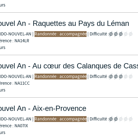
urs
uvel An - Raquettes au Pays du Léman
NDO-NOUVEL-AN
|
Randonnée : accompagnée
|
Difficulté :
érence : NA14LR
urs
uvel An - Au cœur des Calanques de Cas
NDO-NOUVEL-AN
|
Randonnée : accompagnée
|
Difficulté :
érence : NA11CC
urs
uvel An - Aix-en-Provence
NDO-NOUVEL-AN
|
Randonnée : accompagnée
|
Difficulté :
érence : NA07IX
urs