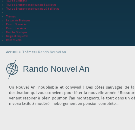
Tour de Bretagne
Tour de Bretagne en séjours de 5 à 8 jours
Tour de Bretagne en séjours de 10 à 15 jours
Thèmes
Le tour de Bretagne
Rando Nouvel An
Rando bien-être
Marche Nordique
Neige et raquettes
Randos vélo
Accueil
>
Thèmes
>
Rando Nouvel An
Rando Nouvel An
Un Nouvel An inoubliable et convivial ! Des côtes sauvages de la
destination qui vous convient pour fêter la nouvelle année ! Ressourc
venant respirer à plein poumon l'air montagnard, le tout dans un dé
niveau facile à modéré - hébergement en pension complète...