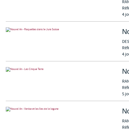
RA
Réf
4 jo
No
DES
Réf
4 jo
No
RA
Réf
5 jo
No
RA
Réf