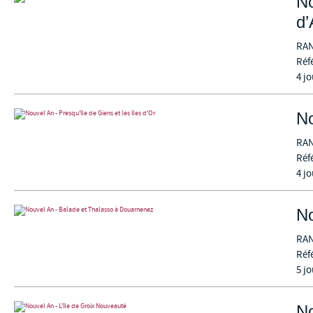
No
d’
RA
Réf
4 jo
No
RA
Réf
4 jo
No
RA
Réf
5 jo
Nouveauté
No