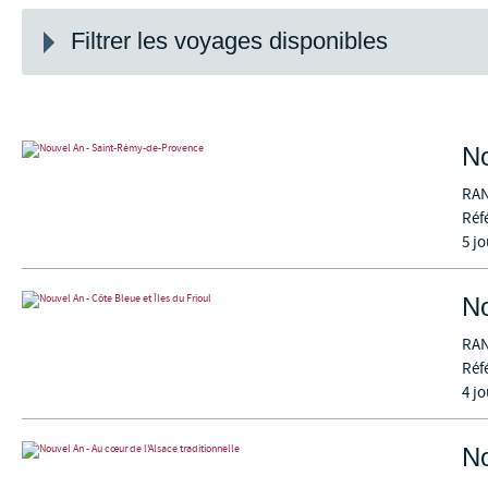
Filtrer les voyages disponibles
No
RA
Réf
5 jo
No
RA
Réf
4 jo
No