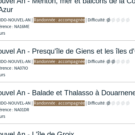
uvel An - Menton, mer et balcons de la C
Azur
NDO-NOUVEL-AN
|
Randonnée : accompagnée
|
Difficulté :
érence : NA16ME
urs
uvel An - Presqu'île de Giens et les îles d
NDO-NOUVEL-AN
|
Randonnée : accompagnée
|
Difficulté :
érence : NA07IO
urs
uvel An - Balade et Thalasso à Douarnen
NDO-NOUVEL-AN
|
Randonnée : accompagnée
|
Difficulté :
érence : NA01DR
urs
uvel An - L'île de Groix