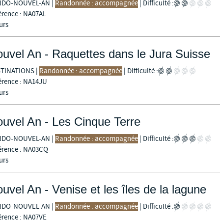
NDO-NOUVEL-AN
|
Randonnée : accompagnée
|
Difficulté :
érence : NA07AL
urs
uvel An - Raquettes dans le Jura Suisse
TINATIONS
|
Randonnée : accompagnée
|
Difficulté :
érence : NA14JU
urs
uvel An - Les Cinque Terre
NDO-NOUVEL-AN
|
Randonnée : accompagnée
|
Difficulté :
érence : NA03CQ
urs
uvel An - Venise et les îles de la lagune
NDO-NOUVEL-AN
|
Randonnée : accompagnée
|
Difficulté :
érence : NA07VE