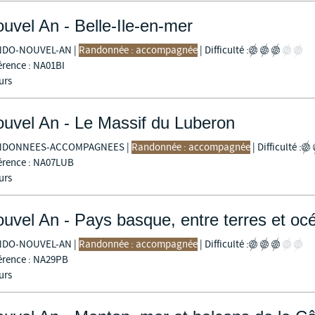
uvel An - Belle-Ile-en-mer
NDO-NOUVEL-AN
|
Randonnée : accompagnée
|
Difficulté :
érence : NA01BI
urs
uvel An - Le Massif du Luberon
NDONNEES-ACCOMPAGNEES
|
Randonnée : accompagnée
|
Difficulté :
érence : NA07LUB
urs
uvel An - Pays basque, entre terres et oc
NDO-NOUVEL-AN
|
Randonnée : accompagnée
|
Difficulté :
érence : NA29PB
urs