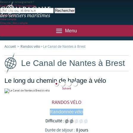
Besoin d'un renseignement ?
02 99 78 83 70
Nous contacter
Panier
(0)
(0)
Votre compte
S'inscrire
|
Mon compte
Menu
Accueil
>
Randos vélo
>
Le Canal de Nantes à Brest
Le Canal de Nantes à Brest
Le long du chemin de halage à vélo
Suivant
RANDOS VÉLO
Randonnée vélo
Difficulté :
Durée de séjour :
8 jours