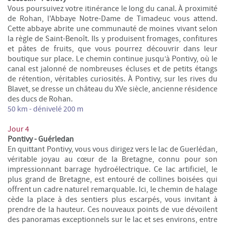
Vous poursuivez votre itinérance le long du canal. À proximité
de Rohan, l'Abbaye Notre-Dame de Timadeuc vous attend.
Cette abbaye abrite une communauté de moines vivant selon
la règle de Saint-Benoît. Ils y produisent fromages, confitures
et pâtes de fruits, que vous pourrez découvrir dans leur
boutique sur place. Le chemin continue jusqu’à Pontivy, où le
canal est jalonné de nombreuses écluses et de petits étangs
de rétention, véritables curiosités. À Pontivy, sur les rives du
Blavet, se dresse un château du XVe siècle, ancienne résidence
des ducs de Rohan.
50 km
- dénivelé 200 m
Jour 4
Pontivy - Guérledan
En quittant Pontivy, vous vous dirigez vers le lac de Guerlédan,
véritable joyau au cœur de la Bretagne, connu pour son
impressionnant barrage hydroélectrique. Ce lac artificiel, le
plus grand de Bretagne, est entouré de collines boisées qui
offrent un cadre naturel remarquable. Ici, le chemin de halage
cède la place à des sentiers plus escarpés, vous invitant à
prendre de la hauteur. Ces nouveaux points de vue dévoilent
des panoramas exceptionnels sur le lac et ses environs, entre