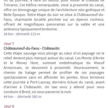
fin de journée, à faire un détour pour visiter le château de
Trévarez. Cet édifice remarquable, situé à proximité du canal,
offre un témoignage unique de l’architecture néo-gothique et
Belle Époque. Votre étape du soir se situe à Châteauneuf-du-
Faou, charmante localité perchée sur un éperon rocheux,
offrant de magnifiques panoramas sur la vallée et une
ambiance typiquement bretonne.
38 km
- dénivelé 215 m
Jour 7
Châteauneuf-du-Faou -
Châteaulin
Cette étape sauvage vous plonge au cœur d’un paysage où le
relief devient plus marqué autour du canal. Les Monts d’Arrée
et le Menez Hom, sommet emblématique du Massif
Armoricain, se dessinent à proximité. Heureusement, le
chemin de halage permet de profiter de ces paysages
spectaculaires sans en affronter les pentes. Vous terminez
cette journée à Port-Launay, dernière écluse du canal, avant
d’arriver à Châteaulin. Un taxi vous y attend pour vous
conduire à Brest, où vous passerez la nuit.
44 km
- dénivelé 385 m
Jour 8