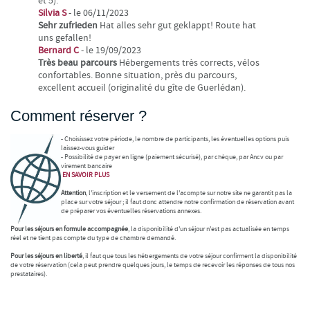
et 5).
Silvia S
- le 06/11/2023
Sehr zufrieden
Hat alles sehr gut geklappt! Route hat
uns gefallen!
Bernard C
- le 19/09/2023
Très beau parcours
Hébergements très corrects, vélos
confortables. Bonne situation, près du parcours,
excellent accueil (originalité du gîte de Guerlédan).
Comment réserver ?
- Choisissez votre période, le nombre de participants, les éventuelles options puis
laissez-vous guider
- Possibilité de payer en ligne (paiement sécurisé), par chèque, par Ancv ou par
virement bancaire
EN SAVOIR
PLUS
Attention
, l'inscription et le versement de l'acompte sur notre site ne garantit pas la
place sur votre séjour ; il faut donc attendre notre confirmation de réservation avant
de préparer vos éventuelles réservations annexes.
Pour les séjours en formule accompagnée
, la disponibilité d'un séjour n'est pas actualisée en temps
réel et ne tient pas compte du type de chambre demandé.
Pour les séjours en liberté
, il faut que tous les hébergements de votre séjour confirment la disponibilité
de votre réservation (cela peut prendre quelques jours, le temps de recevoir les réponses de tous nos
prestataires).