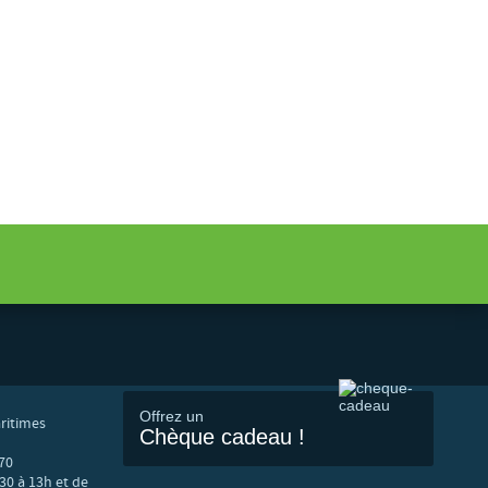
Offrez un
ritimes
Chèque cadeau !
70
30 à 13h et de