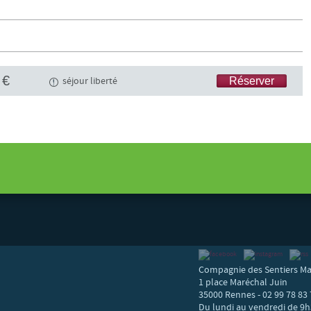
 €
séjour liberté
Réserver
zon et baie de Douarnenez
Compagnie des Sentiers Ma
1 place Maréchal Juin
35000 Rennes - 02 99 78 83 
Du lundi au vendredi de 9h