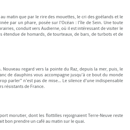
 au matin que par le rire des mouettes, le cri des goélands et le
née par un phare, posée sur l'Océan : l'île de Sein. Une toute
rairies, conduit vers Audierne, où il est intéressant de visiter le
ès étendue de homards, de tourteaux, de bars, de turbots et de
s. Nouveau regard vers la pointe du Raz, depuis la mer, puis, le
u'un banc de dauphins vous accompagne jusqu'à ce bout du monde
rop parler" n'est pas de mise... Le silence d'une indispensable
ers résistants de France.
port morutier, dont les flottilles rejoignaient Terre-Neuve reste
fait bon prendre un café au matin sur le quai.