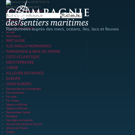
Besoin d'un renseignement ?
02 99 78 83 70
Nous contacter
Panier
(0)
(0)
Votre compte
S'inscrire
|
Mon compte
Randonnées auprès des mers, océans, îles, lacs et fleuves
Accueil
Destinations
BRETAGNE
ILES ANGLO-NORMANDES
NORMANDIE & BAIE DE SOMME
CÔTE ATLANTIQUE
MÉDITERRANÉE
CORSE
AILLEURS EN FRANCE
EUROPE
HORS EUROPE
Randonnées accompagnées
Par destination
Par date
Par niveau
Séjours confirmés
Séjours confirmés
Randonnées liberté
Bretagne
Iles anglo-normandes
Normandie & Baie de Somme
Ailleurs en France
Europe