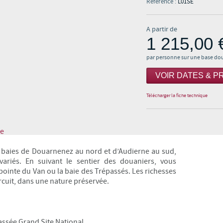
Référence :
L01SE
A partir de
1 215,00 
par personne sur une base do
VOIR DATES & PR
Télécharger la fiche technique
ne
es baies de Douarnenez au nord et d’Audierne au sud,
ariés. En suivant le sentier des douaniers, vous
 pointe du Van ou la baie des Trépassés. Les richesses
ircuit, dans une nature préservée.
lassée Grand Site National