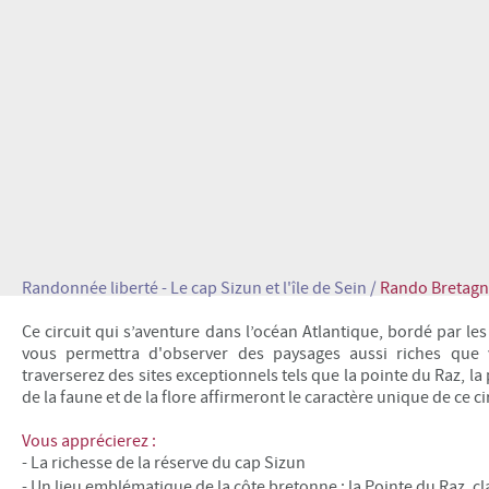
Randonnée liberté - Le cap Sizun et l'île de Sein /
Rando Bretag
Ce circuit qui s’aventure dans l’océan Atlantique, bordé par l
vous permettra d'observer des paysages aussi riches que v
traverserez des sites exceptionnels tels que la pointe du Raz, la
de la faune et de la flore affirmeront le caractère unique de ce c
Vous apprécierez :
- La richesse de la réserve du cap Sizun
- Un lieu emblématique de la
côte bretonne : la Pointe du Raz, c