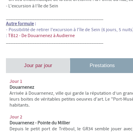
- L'excursion à l’île de Sein
_________________________________________
Autre formule
:
- Possibilité de retirer l'excursion à l'île de Sein (6 jours, 5 nuits
:
TB12 - De Douarnenez à Audierne
_________________________________________
Jour par jour
Prestations
Jour 1
Douarnenez
Arrivée à Douarnenez, ville qui garde la réputation d’un gran
leurs boites de véritables petites oeuvres d'art. Le "Port-Mu
habitants.
Jour 2
Douarnenez - Pointe du Millier
Depuis le petit port de Tréboul, le GR34 semble jouer avec 