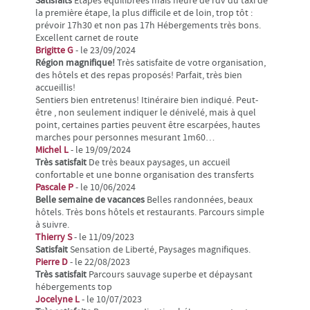
Satisfaits
Etapes équilibrées mais heure de rdv du taxi de
la première étape, la plus difficile et de loin, trop tôt :
prévoir 17h30 et non pas 17h Hébergements très bons.
Excellent carnet de route
Brigitte G
- le 23/09/2024
Région magnifique!
Très satisfaite de votre organisation,
des hôtels et des repas proposés! Parfait, très bien
accueillis!
Sentiers bien entretenus! Itinéraire bien indiqué. Peut-
être , non seulement indiquer le dénivelé, mais à quel
point, certaines parties peuvent être escarpées, hautes
marches pour personnes mesurant 1m60…
Michel L
- le 19/09/2024
Très satisfait
De très beaux paysages, un accueil
confortable et une bonne organisation des transferts
Pascale P
- le 10/06/2024
Belle semaine de vacances
Belles randonnées, beaux
hôtels. Très bons hôtels et restaurants. Parcours simple
à suivre.
Thierry S
- le 11/09/2023
Satisfait
Sensation de Liberté, Paysages magnifiques.
Pierre D
- le 22/08/2023
Très satisfait
Parcours sauvage superbe et dépaysant
hébergements top
Jocelyne L
- le 10/07/2023