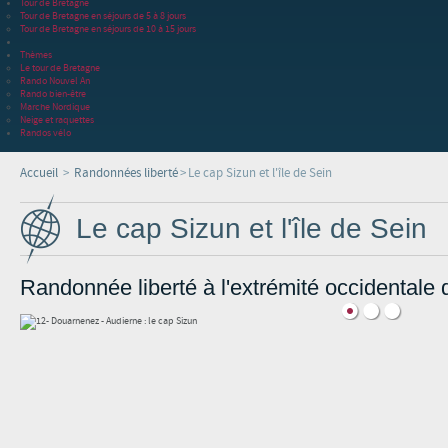
Tour de Bretagne
Tour de Bretagne en séjours de 5 à 8 jours
Tour de Bretagne en séjours de 10 à 15 jours
Thèmes
Le tour de Bretagne
Rando Nouvel An
Rando bien-être
Marche Nordique
Neige et raquettes
Randos vélo
Accueil
>
Randonnées liberté
>
Le cap Sizun et l'île de Sein
Le cap Sizun et l'île de Sein
Randonnée liberté à l'extrémité occidentale 