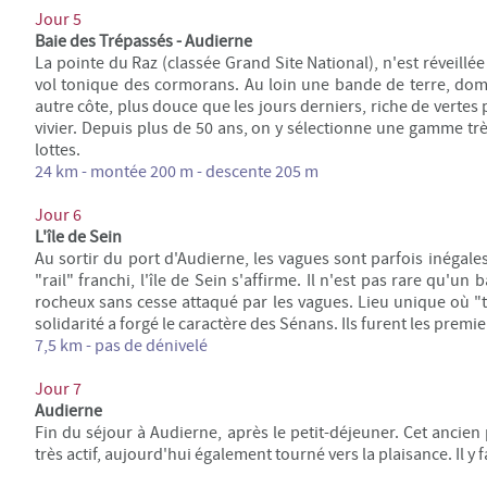
Jour 5
Baie des Trépassés - Audierne
La pointe du Raz (classée Grand Site National), n'est réveillée
vol tonique des cormorans. Au loin une bande de terre, domi
autre côte, plus douce que les jours derniers, riche de vertes p
vivier. Depuis plus de 50 ans, on y sélectionne une gamme tr
lottes.
24 km - montée 200 m - descente 205 m
Jour 6
L'île de Sein
Au sortir du port d'Audierne, les vagues sont parfois inégale
"rail" franchi, l'île de Sein s'affirme. Il n'est pas rare q
rocheux sans cesse attaqué par les vagues. Lieu unique où "t
solidarité a forgé le caractère des Sénans. Ils furent les premi
7,5 km - pas de dénivelé
Jour 7
Audierne
Fin du séjour à Audierne, après le petit-déjeuner. Cet ancien 
très actif, aujourd'hui également tourné vers la plaisance. Il y 