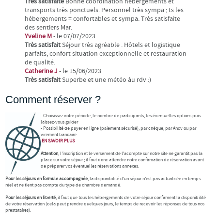
Très satisfaite
Bonne coordination hébergements et
transports très ponctuels. Personnel très sympa ; ts les
hébergements = confortables et sympa. Très satisfaite
des sentiers Mar.
Yveline M
- le 07/07/2023
Très satisfait
Séjour très agréable . Hôtels et logistique
parfaits, confort situation exceptionnelle et restauration
de qualité.
Catherine J
- le 15/06/2023
Très satisfait
Superbe et une météo àu rdv :)
Comment réserver ?
- Choisissez votre période, le nombre de participants, les éventuelles options puis
laissez-vous guider
- Possibilité de payer en ligne (paiement sécurisé), par chèque, par Ancv ou par
virement bancaire
EN SAVOIR
PLUS
Attention
, l'inscription et le versement de l'acompte sur notre site ne garantit pas la
place sur votre séjour ; il faut donc attendre notre confirmation de réservation avant
de préparer vos éventuelles réservations annexes.
Pour les séjours en formule accompagnée
, la disponibilité d'un séjour n'est pas actualisée en temps
réel et ne tient pas compte du type de chambre demandé.
Pour les séjours en liberté
, il faut que tous les hébergements de votre séjour confirment la disponibilité
de votre réservation (cela peut prendre quelques jours, le temps de recevoir les réponses de tous nos
prestataires).