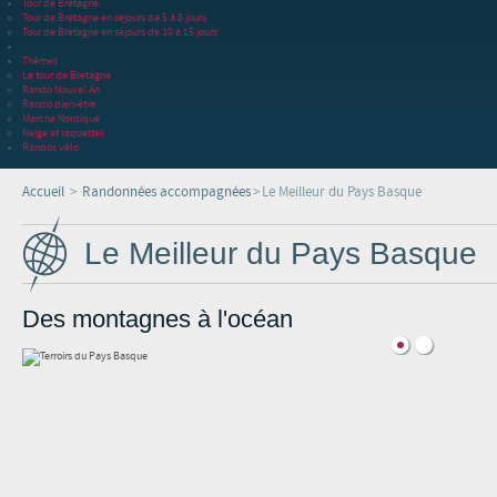
Tour de Bretagne
Tour de Bretagne en séjours de 5 à 8 jours
Tour de Bretagne en séjours de 10 à 15 jours
Thèmes
Le tour de Bretagne
Rando Nouvel An
Rando bien-être
Marche Nordique
Neige et raquettes
Randos vélo
Accueil
>
Randonnées accompagnées
>
Le Meilleur du Pays Basque
Le Meilleur du Pays Basque
Des montagnes à l'océan