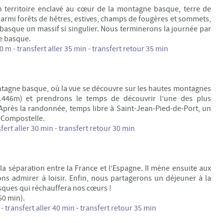
n territoire enclavé au cœur de la montagne basque, terre de
parmi forêts de hêtres, estives, champs de fougères et sommets,
asque un massif si singulier. Nous terminerons la journée par
e basque.
m - transfert aller 35 min - transfert retour 35 min
montagne basque, où la vue se découvre sur les hautes montagnes
446m) et prendrons le temps de découvrir l’une des plus
près la randonnée, temps libre à Saint-Jean-Pied-de-Port, un
e-Compostelle.
ert aller 30 min - transfert retour 30 min
 la séparation entre la France et l’Espagne. Il mène ensuite aux
ns admirer à loisir. Enfin, nous partagerons un déjeuner à la
sques qui réchauffera nos cœurs !
50 min).
m
- transfert aller 40 min - transfert retour 35 min