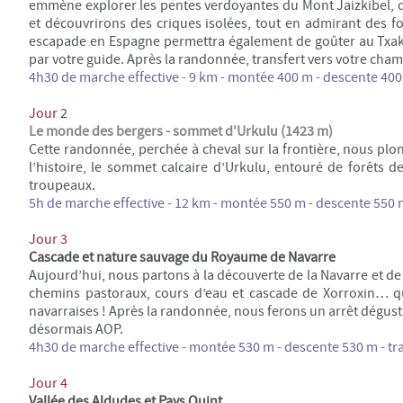
emmène explorer les pentes verdoyantes du Mont Jaizkibel, q
et découvrirons des criques isolées, tout en admirant des fo
escapade en Espagne permettra également de goûter au Txakol
par votre guide. Après la randonnée, transfert vers votre cha
4h30 de marche effective - 9 km - montée 400 m - descente 400 m
Jour 2
Le monde des bergers - sommet d'Urkulu (1423 m)
Cette randonnée, perchée à cheval sur la frontière, nous plo
l’histoire, le sommet calcaire d’Urkulu, entouré de forêts d
troupeaux.
5h de marche effective - 12 km - montée 550 m - descente 550 
Jour 3
Cascade et nature sauvage du Royaume de Navarre
Aujourd’hui, nous partons à la découverte de la Navarre et de
chemins pastoraux, cours d’eau et cascade de Xorroxin… q
navarraises ! Après la randonnée, nous ferons un arrêt dégust
désormais AOP.
4h30 de marche effective - montée 530 m - descente 530 m - tran
Jour 4
Vallée des Aldudes et Pays Quint