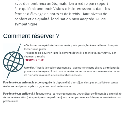
avec de nombreux arrêts, mais rien à redire par rapport
à ce qui était annoncé. Visites très intéressantes dans les
fermes d'élevage de porcs et de brebis. Haut niveau de
confort et de qualité; localisation bien adaptée. Guide
sympathique
Comment réserver ?
- Choisissez votre période, le nombre de participants, les éventuelles options puis
laissez-vous guider
- Possibilité de payer en ligne (paiement sécurisé), par chèque, par Ancv ou par
virement bancaire
EN SAVOIR
PLUS
Attention
, l'inscription et le versement de l'acompte sur notre site ne garantit pas la
place sur votre séjour ; il faut donc attendre notre confirmation de réservation avant
de préparer vos éventuelles réservations annexes.
Pour les séjours en formule accompagnée
, la disponibilité d'un séjour n'est pas actualisée en temps
réel et ne tient pas compte du type de chambre demandé.
Pour les séjours en liberté
, il faut que tous les hébergements de votre séjour confirment la disponibilité
de votre réservation (cela peut prendre quelques jours, le temps de recevoir les réponses de tous nos
prestataires).