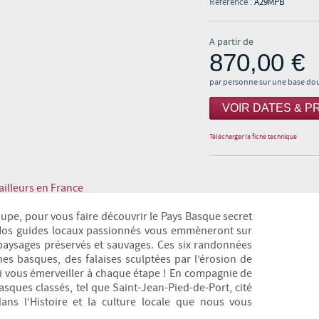
Référence :
A29MPB
A partir de
870,00 €
par personne sur une base do
VOIR DATES & PR
Télécharger la fiche technique
illeurs en France
upe, pour vous faire découvrir le Pays Basque secret
. Nos guides locaux passionnés vous emmèneront sur
de paysages préservés et sauvages. Ces six randonnées
nes basques, des falaises sculptées par l’érosion de
oi vous émerveiller à chaque étape ! En compagnie de
asques classés, tel que Saint-Jean-Pied-de-Port, cité
ans l’Histoire et la culture locale que nous vous