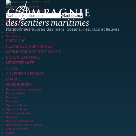
Besoin d'un renseignement ?
02 99 78 83 70
Nous contacter
Panier
(0)
(0)
Votre compte
S'inscrire
|
Mon compte
Randonnées auprès des mers, océans, îles, lacs et fleuves
Accueil
Destinations
BRETAGNE
ILES ANGLO-NORMANDES
NORMANDIE & BAIE DE SOMME
CÔTE ATLANTIQUE
MÉDITERRANÉE
CORSE
AILLEURS EN FRANCE
EUROPE
HORS EUROPE
Randonnées accompagnées
Par destination
Par date
Par niveau
Séjours confirmés
Séjours confirmés
Randonnées liberté
Bretagne
Iles anglo-normandes
Normandie & Baie de Somme
Ailleurs en France
Europe