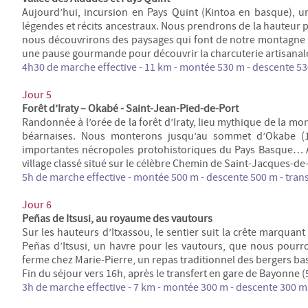
Aujourd’hui, incursion en Pays Quint (Kintoa en basque), u
légendes et récits ancestraux. Nous prendrons de la hauteur 
nous découvrirons des paysages qui font de notre montagne b
une pause gourmande pour découvrir la charcuterie artisanal
4h30 de marche effective - 11 km - montée 530 m - descente 530 
Jour 5
Forêt d’Iraty – Okabé - Saint-Jean-Pied-de-Port
Randonnée à l’orée de la forêt d’Iraty, lieu mythique de la 
béarnaises. Nous monterons jusqu’au sommet d’Okabe (1
importantes nécropoles protohistoriques du Pays Basque… A
village classé situé sur le célèbre Chemin de Saint-Jacques-d
5h de marche effective - montée 500 m - descente 500 m - transf
Jour 6
Peñas de Itsusi, au royaume des vautours
Sur les hauteurs d’Itxassou, le sentier suit la crête marquant
Peñas d’Itsusi, un havre pour les vautours, que nous pourro
ferme chez Marie-Pierre, un repas traditionnel des bergers ba
Fin du séjour vers 16h, après le transfert en gare de Bayonne (
3h de marche effective - 7 km - montée 300 m - descente 300 