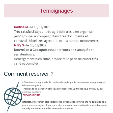
Témoignages
Nadine M
- le 16/01/2023
Très satisfaitE
Séjour très agréable très bien organisé :
petit groupe, accompagnateur très documenté et
convivial, hôtel très agréable, belles randos découvertes
Mary S
- le 06/01/2022
Nouvel an à Cadaquès
Beau parcours de Cadaquès et
ses alentours.
Hébergement bien situé, propre et le petit-déjeuner très
varié et complet
Comment réserver ?
- Choisissez votre période, le nombre de participants, les éventuelles options puis
laissez-vous guider
- Possibilité de payer en ligne (paiement sécurisé), par chèque, par Ancv ou par
virement bancaire
EN SAVOIR
PLUS
Attention
, l'inscription et le versement de l'acompte sur notre site ne garantit pas la
place sur votre séjour ; il faut donc attendre notre confirmation de réservation avant
de préparer vos éventuelles réservations annexes.