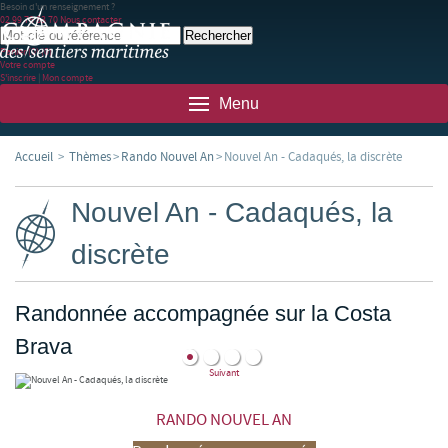
Besoin d'un renseignement ?
02 99 78 83 70
Nous contacter
Panier
(0)
(0)
Votre compte
S'inscrire
|
Mon compte
Menu
Accueil
>
Thèmes
>
Rando Nouvel An
>
Nouvel An - Cadaqués, la discrète
Nouvel An - Cadaqués, la
discrète
Randonnée accompagnée sur la Costa
Brava
Suivant
RANDO NOUVEL AN