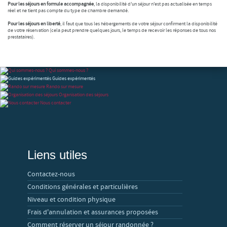
Pour les séjours en formule accompagnée
, la disponibilité d'un séjour n'est pas actualisée en temps
réel et ne tient pas compte du type de chambre demandé.
Pour les séjours en liberté
, il faut que tous les hébergements de votre séjour confirment la disponibilité
de votre réservation (cela peut prendre quelques jours, le temps de recevoir les réponses de tous nos
prestataires).
Qui sommes-nous ?
Guides expérimentés
Rando sur mesure
Organisation des séjours
Nous contacter
Liens utiles
Contactez-nous
Conditions générales et particulières
Niveau et condition physique
Frais d'annulation et assurances proposées
Comment réserver un séjour randonnée ?