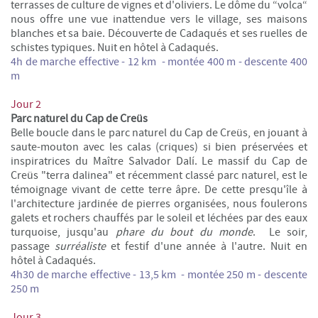
terrasses de culture de vignes et d'oliviers. Le dôme du “volca“
nous offre une vue inattendue vers le village, ses maisons
blanches et sa baie. Découverte de Cadaqués et ses ruelles de
schistes typiques. Nuit en hôtel à Cadaqués.
4h de marche effective - 12 km - montée 400 m - descente 400
m
Jour 2
Parc naturel du Cap de
Creüs
Belle boucle dans le parc naturel du Cap de Creüs, en jouant à
saute-mouton avec les calas (criques) si bien préservées et
inspiratrices du Maître Salvador Dalí. Le massif du Cap de
Creüs "terra dalinea" et récemment classé parc naturel, est le
témoignage vivant de cette terre âpre. De cette presqu'île à
l'architecture jardinée de pierres organisées, nous foulerons
galets et rochers chauffés par le soleil et léchées par des eaux
turquoise, jusqu'au
phare du bout du monde
. Le soir,
passage
surréaliste
et festif d'une année à l'autre. Nuit en
hôtel à Cadaqués.
4h30 de marche effective - 13,5 km - montée 250 m - descente
250 m
Jour 3