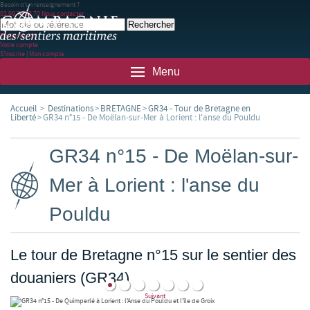
Besoin d'un renseignement ?
02 99 78 83 70
Nous contacter
Panier
(0)
(0)
Votre compte
S'inscrire
|
Mon compte
Menu
Accueil
>
Destinations
>
BRETAGNE
>
GR34 - Tour de Bretagne en
Liberté
>
GR34 n°15 - De Moëlan-sur-Mer à Lorient : l'anse du Pouldu
GR34 n°15 - De Moëlan-sur-
Mer à Lorient : l'anse du
Pouldu
Le tour de Bretagne n°15 sur le sentier des
douaniers (GR34)
Suivant