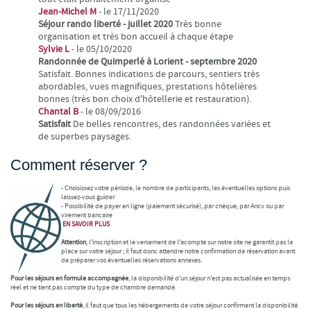
Jean-Michel M
- le 17/11/2020
Séjour rando liberté - juillet 2020
Très bonne
organisation et très bon accueil à chaque étape
Sylvie L
- le 05/10/2020
Randonnée de Quimperlé à Lorient - septembre 2020
Satisfait. Bonnes indications de parcours, sentiers très
abordables, vues magnifiques, prestations hôtelières
bonnes (très bon choix d'hôtellerie et restauration).
Chantal B
- le 08/09/2016
Satisfait
De belles rencontres, des randonnées variées et
de superbes paysages.
Comment réserver ?
- Choisissez votre période, le nombre de participants, les éventuelles options puis
laissez-vous guider
- Possibilité de payer en ligne (paiement sécurisé), par chèque, par Ancv ou par
virement bancaire
EN SAVOIR
PLUS
Attention
, l'inscription et le versement de l'acompte sur notre site ne garantit pas la
place sur votre séjour ; il faut donc attendre notre confirmation de réservation avant
de préparer vos éventuelles réservations annexes.
Pour les séjours en formule accompagnée
, la disponibilité d'un séjour n'est pas actualisée en temps
réel et ne tient pas compte du type de chambre demandé.
Pour les séjours en liberté
, il faut que tous les hébergements de votre séjour confirment la disponibilité