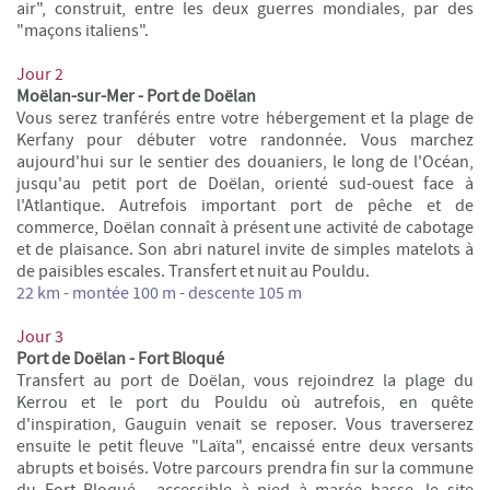
air", construit, entre les deux guerres mondiales, par des
"maçons italiens".
Jour 2
Moëlan-sur-Mer - Port de Doëlan
Vous serez tranférés entre votre hébergement et la plage de
Kerfany pour débuter votre randonnée. Vous marchez
aujourd'hui sur le sentier des douaniers, le long de l'Océan,
jusqu'au petit port de Doëlan, orienté sud-ouest face à
l'Atlantique. Autrefois important port de pêche et de
commerce, Doëlan connaît à présent une activité de cabotage
et de plaisance. Son abri naturel invite de simples matelots à
de paisibles escales. Transfert et nuit au Pouldu
.
22 km -
montée 100 m - descente 105 m
Jour 3
Port de Doëlan - Fort Bloqué
Transfert au port de Doëlan, vous rejoindrez la plage du
Kerrou et le port du Pouldu
où autrefois, en quête
d'inspiration, Gauguin venait se reposer. Vous traverserez
ensuite l
e petit fleuve "Laïta", encaissé entre deux versants
abrupts et boisés. Votre parcours prendra fin sur la commune
du Fort Bloqué , a
ccessible à pied à marée basse, le site