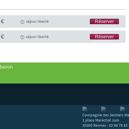
 €
séjour liberté
Réserver
 €
séjour liberté
Réserver
tonne
iberon
Compagnie des Sentiers Ma
1 place Maréchal Juin
35000 Rennes - 02 99 78 83 