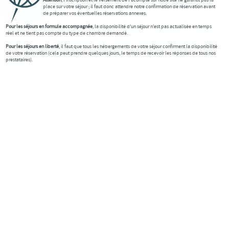
place sur votre séjour ; il faut donc attendre notre confirmation de réservation avant
de préparer vos éventuelles réservations annexes.
Pour les séjours en formule accompagnée
, la disponibilité d'un séjour n'est pas actualisée en temps
réel et ne tient pas compte du type de chambre demandé.
Pour les séjours en liberté
, il faut que tous les hébergements de votre séjour confirment la disponibilité
de votre réservation (cela peut prendre quelques jours, le temps de recevoir les réponses de tous nos
prestataires).