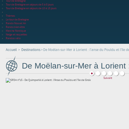
Tour de Bretagne
Tour de Bretagne en séjours de 5 à 8 jours
Tour de Bretagne en séjours de 10 à 15 jours
Thèmes
Le tour de Bretagne
Rando Nouvel An
Rando bien-être
Marche Nordique
Neige et raquettes
Randos vélo
Accueil
>
Destinations
>
De Moëlan-sur-Mer à Lorient : l'anse du Pouldu et l'île d
De Moëlan-sur-Mer à Lorient : 
Suivant