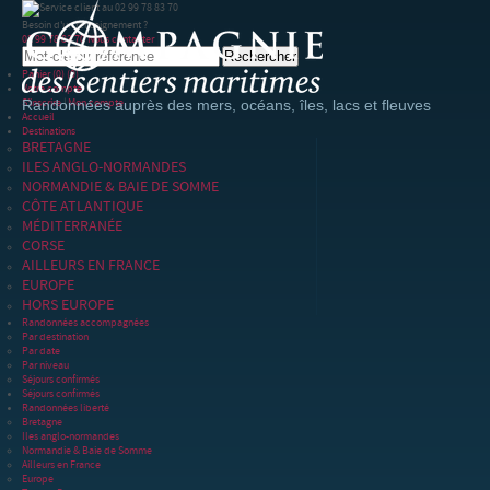
Besoin d'un renseignement ?
02 99 78 83 70
Nous contacter
Panier
(0)
(0)
Votre compte
S'inscrire
|
Mon compte
Randonnées auprès des mers, océans, îles, lacs et fleuves
Accueil
Destinations
BRETAGNE
ILES ANGLO-NORMANDES
NORMANDIE & BAIE DE SOMME
CÔTE ATLANTIQUE
MÉDITERRANÉE
CORSE
AILLEURS EN FRANCE
EUROPE
HORS EUROPE
Randonnées accompagnées
Par destination
Par date
Par niveau
Séjours confirmés
Séjours confirmés
Randonnées liberté
Bretagne
Iles anglo-normandes
Normandie & Baie de Somme
Ailleurs en France
Europe