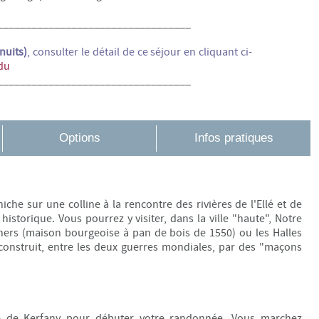
__________________________________
nuits)
, consulter le détail de ce séjour en cliquant ci-
du
__________________________________
Options
Infos pratiques
niche sur une colline à la rencontre des rivières de l'Ellé et de
historique. Vous pourrez y visiter, dans la ville "haute", Notre
chers (maison bourgeoise à pan de bois de 1550) ou les Halles
", construit, entre les deux guerres mondiales, par des "maçons
ge de Kerfany pour débuter votre randonnée. Vous marchez