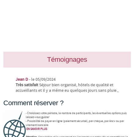
Témoignages
Jean D
- le 05/09/2024
Très satisfait
Séjour bien organisé, hôtels de qualité et
accueillants et il y a même eu quelques jours sans pluie.,
Comment réserver ?
- Choisissez votre période, le nombre de participants, les éventuelles options puis
laissez-vous guider
- Possibilité de payer en ligne (paiement sécurisé), par chèque, par Ancv ou par
virement bancaire
EN SAVOIR
PLUS
Attention
, l'inscription et le versement de l'acompte sur notre site ne garantit pas la