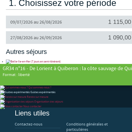
1. Choisissez votre période
1 115,00
09/07/2026 au 26/08/2026
1 090,00
27/08/2026 au 26/09/2026
Autres séjours
Belle-Ile-en-Mer (7 jours en semi-itinérant)
GR34 n°14 - De Bénodet à Pont-Aven : La Cornouaille bre
GR34 n°16 - De Lorient à Quiberon : la côte sauvage de Qu
Format : liberté
Format : liberté
Format : liberté
Qui sommes-nous ?
Guides expérimentés
Rando sur mesure
Organisation des séjours
Nous contacter
Liens utiles
Contactez-nous
Conditions générales et
particulières