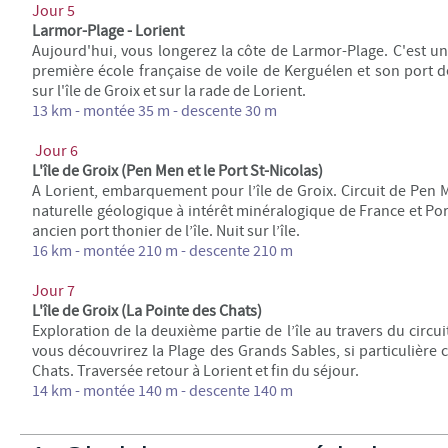
Jour 5
Larmor-Plage - Lorient
Aujourd'hui, vous longerez la côte de Larmor-Plage. C'est une
première école française de voile de Kerguélen et son port
sur l'île de Groix et sur la rade de Lorient.
13 km -
montée 35 m - descente 30 m
Jour 6
L'île de Groix (Pen Men et le Port St-Nicolas)
A Lorient, embarquement pour l’île de Groix. Circuit de Pen M
naturelle géologique à intérêt minéralogique de France et Port
ancien port thonier de l’île. Nuit sur l’île.
16 km -
montée 210 m - descente 210 m
Jour 7
L'île de Groix (La Pointe des Chats)
Exploration de la deuxième partie de l’île au travers du circ
vous découvrirez la Plage des Grands Sables, si particulière 
Chats. Traversée retour à Lorient et fin du séjour.
14 km -
montée 140 m - descente 140 m