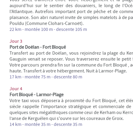
aujourd'hui sur le sentier des douaniers, le long de l'Oc
l'Atlantique. Autrefois important port de pêche et de comm
plaisance. Son abri naturel invite de simples matelots à de pa
Pouldu (Commune
Clohars-Carnoët).
22 km -
montée 100 m - descente 105 m
Jour 3
Port de Doëlan - Fort Bloqué
Transfert au port de Doëlan, vous rejoindrez la plage du Ke
Gauguin venait se reposer. Vous traverserez ensuite l
e petit
Votre parcours prendra fin sur la commune du Fort Bloqué , a
haute.
Transfert à votre hébergement. Nuit à Larmor-Plage.
17 km -
montée 75 m - descente 80 m
Jour 4
Fort Bloqué - Larmor-Plage
Votre taxi vous déposera à proximité du Fort Bloqué, cet élé
siècle rappelle l'importance stratégique et commerciale d
quelques sites mégalithiques comme ceui de Kerham ou Kerroc'
l’anse de Kerguélen qui s'ouvre sur les coureaux de Groix.
14 km -
montée 35 m - descente 35 m