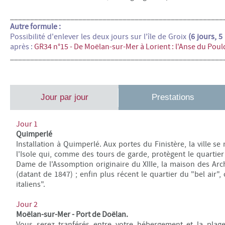
_____________________________________________________
Autre formule :
Possibilité d'enlever les deux jours sur l'île de Groix
(6 jours, 5 
après :
GR34 n°15 - De
Moëlan-sur-Mer à Lorient
: l'
Anse du Poul
_____________________________________________________
Jour par jour
Prestations
Jour 1
Quimperlé
Installation à Quimperlé. Aux portes du Finistère, la ville se 
l'Isole qui, comme des tours de garde, protègent le quartier 
Dame de l'Assomption originaire du XIIIe, la maison des Ar
(datant de 1847) ; enfin plus récent le quartier du "bel air
italiens".
Jour 2
Moëlan-sur-Mer - Port de Doëlan.
Vous serez tranférés entre votre hébergement et la pla