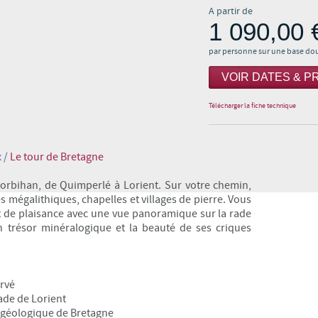
A partir de
1 090,00 
par personne sur une base do
VOIR DATES & PR
Télécharger la fiche technique
x
/
Le tour de Bretagne
orbihan, de Quimperlé à Lorient. Sur votre chemin,
 mégalithiques, chapelles et villages de pierre. Vous
rt de plaisance avec une vue panoramique sur la rade
on trésor minéralogique et la beauté de ses criques
ervé
ade de Lorient
se géologique de Bretagne