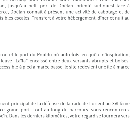
éan, jusqu'au petit port de Doëlan, orienté sud-ouest face à
erce, Doëlan connaît à présent une activité de cabotage et de
isibles escales. Transfert à votre hébergement, dîner et nuit au
rrou et le port du Pouldu
où autrefois, en quête d'inspiration,
 fleuve "Laïta", encaissé entre deux versants abrupts et boisés.
ccessible à pied à marée basse, le site redevient une île à marée
ment principal de la défense de la rade de Lorient au XVIIIème
e ce grand port. Tout au long du parcours, vous rencontrerez
h. Dans les derniers kilomètres, v
otre regard se tournera vers