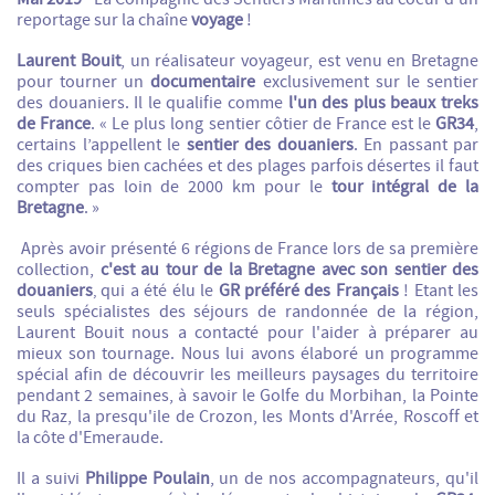
reportage sur la chaîne
voyage
!
Laurent Bouit
, un réalisateur voyageur, est venu en Bretagne
pour tourner un
documentaire
exclusivement sur le sentier
des douaniers. Il le qualifie comme
l'un des plus beaux treks
de France
. « Le plus long sentier côtier de France est le
GR34
,
certains l’appellent le
sentier des douaniers
. En passant par
des criques bien cachées et des plages parfois désertes il faut
compter pas loin de 2000 km pour le
tour intégral de la
Bretagne
. »
Après avoir présenté 6 régions de France lors de sa première
collection,
c'est au tour de la Bretagne avec son sentier des
douaniers
qui a été élu le
GR préféré des Français
! Etant les
,
seuls spécialistes des séjours de randonnée de la région,
Laurent Bouit nous a contacté pour l'aider à préparer au
mieux son tournage. Nous lui avons élaboré un programme
spécial afin de découvrir les meilleurs paysages du territoire
pendant 2 semaines, à savoir le Golfe du Morbihan, la Pointe
du Raz, la presqu'ile de Crozon, les Monts d'Arrée, Roscoff et
la côte d'Emeraude.
Il a suivi
Philippe Poulain
, un de nos accompagnateurs, qu'il