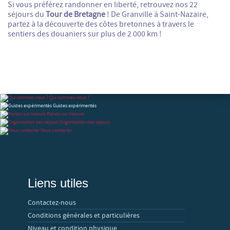
Si vous préférez randonner en liberté, retrouvez nos 22
séjours du
Tour de Bretagne
! De Granville à Saint-Nazaire,
partez à la découverte des côtes bretonnes à travers le
sentiers des douaniers sur plus de 2 000 km !
Qui sommes-nous ?
Guides expérimentés
Rando sur mesure
Organisation des séjours
Nous contacter
Liens utiles
Contactez-nous
Conditions générales et particulières
Niveau et condition physique