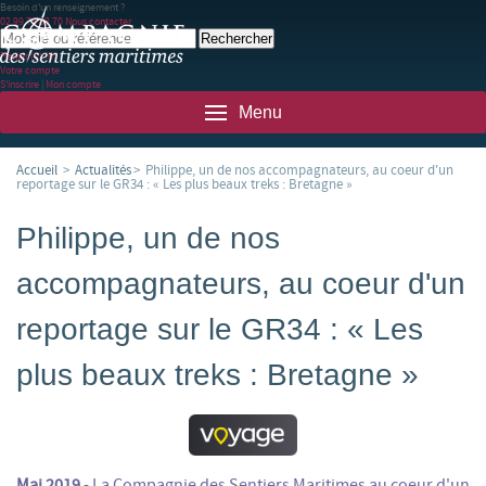
Besoin d'un renseignement ?
02 99 78 83 70
Nous contacter
Panier
(0)
(0)
Votre compte
S'inscrire
|
Mon compte
Menu
Accueil
>
Actualités
>
Philippe, un de nos accompagnateurs, au coeur d'un
reportage sur le GR34 : « Les plus beaux treks : Bretagne »
Philippe, un de nos
accompagnateurs, au coeur d'un
reportage sur le GR34 : « Les
plus beaux treks : Bretagne »
Mai 2019
- La Compagnie des Sentiers Maritimes au coeur d'un