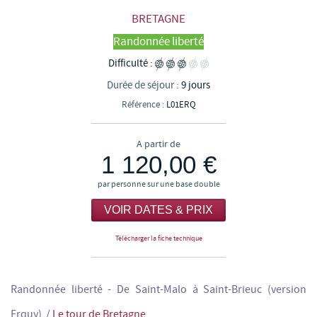
BRETAGNE
Randonnée liberté
Difficulté :
Durée de séjour :
9 jours
Référence :
L01ERQ
A partir de
1 120,00 €
par personne sur une base double
VOIR DATES & PRIX
Télécharger la fiche technique
Randonnée liberté - De Saint-Malo à Saint-Brieuc (version
Erquy)
/
Le tour de Bretagne