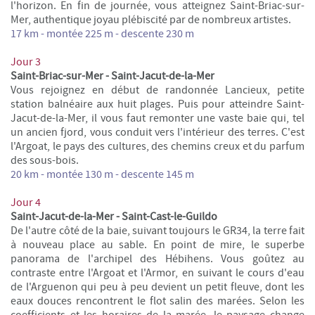
l'horizon. En fin de journée, vous atteignez Saint-Briac-sur-
Mer,
authentique joyau plébiscité par de nombreux artistes.
17 km - montée 225 m -
descente
230 m
Jour 3
Saint-Briac-sur-Mer -
Saint-Jacut-de-la-Mer
Vous rejoignez en début de randonnée Lancieux, petite
station balnéaire aux huit plages. Puis pour atteindre Saint-
Jacut-de-la-Mer, il vous faut remonter une vaste baie qui, tel
un ancien fjord, vous conduit vers l'intérieur des terres. C'est
l'Argoat, le pays des cultures, des chemins creux et du parfum
des sous-bois.
20 km -
montée
130 m -
descente
145 m
Jour 4
Saint-Jacut-de-la-Mer - Saint-Cast-le-Guildo
De l'autre côté de la baie, suivant toujours le GR34, la terre fait
à nouveau place au sable. En point de mire, le superbe
panorama de l'archipel des Hébihens.
Vous goûtez au
contraste entre l'Argoat et l'Armor, en suivant le cours d'eau
de l'Arguenon qui peu à peu devient un petit fleuve, dont les
eaux douces rencontrent le flot salin des marées. Selon les
coefficients et les horaires de la marée, le paysage change