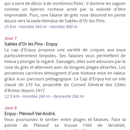
qui a servi de décor à de nombreux films : il domine les vagues
comme un éperon rocheux armé par la volonté d'être
imprenable. Puis, une falaise de grès rose descend en pente
douce vers la vaste étendue de Sables-d'Or-les-Pins.
25 km -
montée
360 m - montée 400 m
Jour 7
Sables d'Or les Pins - Erquy
Le cap d'Erquy propose une variété de criques aux eaux
particulièrement limpides. Ses falaises vous permettent de
mieux y plonger le regard. Sauvages, elles sont adoucies par le
rose du grès et alternent avec de longues plages désertes. Les
anciennes carrières témoignent d'une histoire mise en valeur
grâce à un parcours pédagogique. Le Cap d'Erquy est un site
classé de 170 ha, propriété du Conseil Général des Côtes
d'Armor depuis 1977.
12.5 km - montée 260 m -
descente 260 m
Jour 8
Erquy - Pléneuf-Val-André.
Vous poursuivez le sentier entre plages et falaises. Face la
pointe de Pléneuf se trouve l'ilôt de Verdelet,