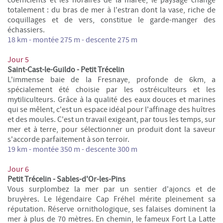
totalement : du bras de mer à l'estran dont la vase, riche de
coquillages et de vers, constitue le garde-manger des
échassiers.
18 km - montée 275 m - descente 275 m
Jour 5
Saint-Cast-le-Guildo - Petit Trécelin
L'immense baie de la Fresnaye, profonde de 6km, a
spécialement été choisie par les ostréiculteurs et les
mytiliculteurs. Grâce à la qualité des eaux douces et marines
qui se mêlent, c'est un espace idéal pour l'affinage des huîtres
et des moules. C'est un travail exigeant, par tous les temps, sur
mer et à terre, pour sélectionner un produit dont la saveur
s'accorde parfaitement à son terroir.
19 km -
montée
350 m -
descente
300 m
Jour 6
Petit Trécelin - Sables-d'Or-les-Pins
Vous surplombez la mer
par un sentier d'ajoncs et de
bruyères.
Le légendaire Cap Fréhel mérite pleinement sa
réputation. Réserve ornithologique, ses falaises dominent la
mer à plus de 70 mètres. En chemin, le fameux Fort La Latte