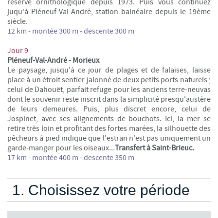
réserve ornithologique depuis 1973. Puis vous continuez
juqu'à Pléneuf-Val-André, station balnéaire depuis le 19ème
siècle.
12 km - montée 300 m -
descente 300 m
Jour 9
Pléneuf-Val-André - Morieux
Le paysage, jusqu'à ce jour de plages et de falaises, laisse
place à un étroit sentier jalonné de deux petits ports naturels ;
celui de Dahouët, parfait refuge pour les anciens terre-neuvas
dont le souvenir reste inscrit dans la simplicité presqu'austère
de leurs demeures. Puis, plus discret encore, celui de
Jospinet, avec ses alignements de bouchots. Ici, la mer se
retire très loin et profitant des fortes marées, la silhouette des
pêcheurs à pied indique que l'estran n'est pas uniquement un
garde-manger pour les oiseaux...
Transfert à Saint-Brieuc.
17 km -
montée
400 m - descente 350 m
1. Choisissez votre période