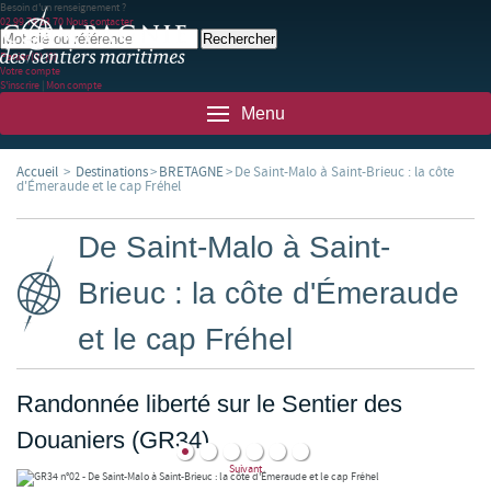
Besoin d'un renseignement ?
02 99 78 83 70
Nous contacter
Panier
(0)
(0)
Votre compte
S'inscrire
|
Mon compte
Menu
Accueil
>
Destinations
>
BRETAGNE
>
De Saint-Malo à Saint-Brieuc : la côte
d'Émeraude et le cap Fréhel
De Saint-Malo à Saint-
Brieuc : la côte d'Émeraude
et le cap Fréhel
Randonnée liberté sur le Sentier des
Douaniers (GR34)
Suivant