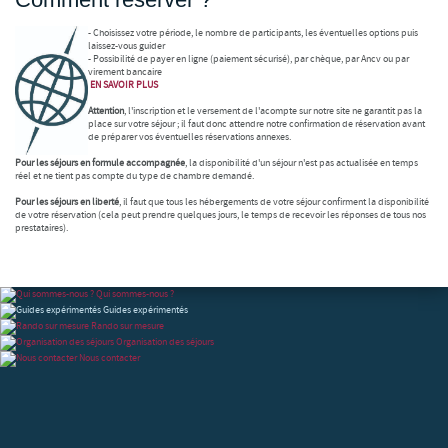
- Choisissez votre période, le nombre de participants, les éventuelles options puis
laissez-vous guider
- Possibilité de payer en ligne (paiement sécurisé), par chèque, par Ancv ou par
virement bancaire
EN SAVOIR
PLUS
Attention
, l'inscription et le versement de l'acompte sur notre site ne garantit pas la
place sur votre séjour ; il faut donc attendre notre confirmation de réservation avant
de préparer vos éventuelles réservations annexes.
Pour les séjours en formule accompagnée
, la disponibilité d'un séjour n'est pas actualisée en temps
réel et ne tient pas compte du type de chambre demandé.
Pour les séjours en liberté
, il faut que tous les hébergements de votre séjour confirment la disponibilité
de votre réservation (cela peut prendre quelques jours, le temps de recevoir les réponses de tous nos
prestataires).
Qui sommes-nous ?
Guides expérimentés
Rando sur mesure
Organisation des séjours
Nous contacter