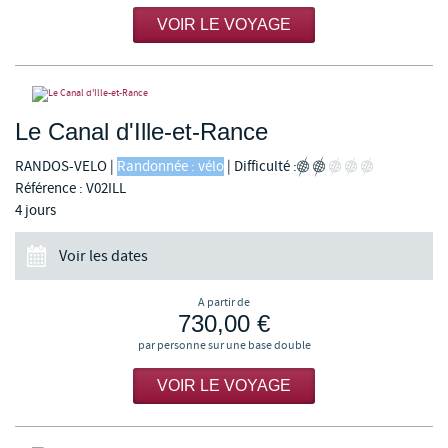
VOIR LE VOYAGE
Le Canal d'Ille-et-Rance
RANDOS-VELO
|
Randonnée : vélo
|
Difficulté :
Référence : V02ILL
4 jours
Voir les dates
A partir de
730,00 €
par personne sur une base double
VOIR LE VOYAGE