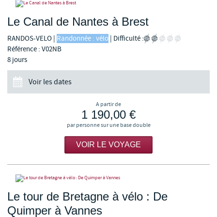
Le Canal de Nantes à Brest
RANDOS-VELO
|
Randonnée : vélo
|
Difficulté :
Référence : V02NB
8 jours
Voir les dates
A partir de
1 190,00 €
par personne sur une base double
VOIR LE VOYAGE
Le tour de Bretagne à vélo : De
Quimper à Vannes