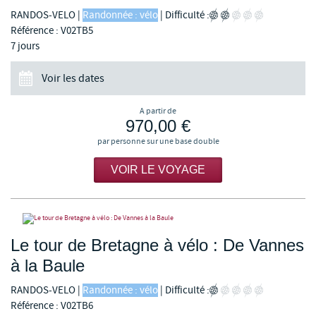
RANDOS-VELO
|
Randonnée : vélo
|
Difficulté :
Référence : V02TB5
7 jours
Voir les dates
A partir de
970,00 €
par personne sur une base double
VOIR LE VOYAGE
Le tour de Bretagne à vélo : De Vannes
à la Baule
RANDOS-VELO
|
Randonnée : vélo
|
Difficulté :
Référence : V02TB6