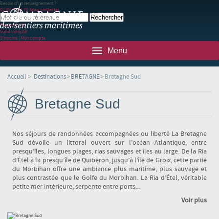
Besoin d'un renseignement ?
02 99 78 83 70
Nous contacter
Panier
(0)
(0)
Votre compte
S'inscrire
|
Mon compte
Menu
Accueil
>
Destinations
>
BRETAGNE
>
Bretagne Sud
Bretagne Sud
Nos séjours de randonnées accompagnées ou liberté La Bretagne
Sud dévoile un littoral ouvert sur l’océan Atlantique, entre
presqu’îles, longues plages, rias sauvages et îles au large. De la Ria
d’Étel à la presqu’île de Quiberon, jusqu’à l’île de Groix, cette partie
du Morbihan offre une ambiance plus maritime, plus sauvage et
plus contrastée que le Golfe du Morbihan. La Ria d’Étel, véritable
petite mer intérieure, serpente entre ports...
Voir plus