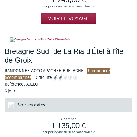
par personne sur une base double
VOIR LE VOYAGE
Bretagne Sud, de La Ria d'Étel à l’île
de Groix
RANDONNEE-ACCOMPAGNEE-BRETAGNE
|
Randonnée :
accompagnée
|
Difficulté :
Référence : A01LO
6 jours
Voir les dates
A partir de
1 135,00 €
par personne sur une base double