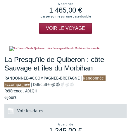
A partir de
1 465,00 €
par personne sur une base double
VOIR LE VOYAGE
Nouveauté
La Presqu’île de Quiberon : côte
Sauvage et îles du Morbihan
RANDONNEE-ACCOMPAGNEE-BRETAGNE
|
Randonnée :
accompagnée
|
Difficulté :
Référence : A01QH
6 jours
Voir les dates
A partir de
1 245,00 €