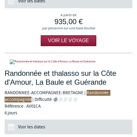
Voir les dates
A partir de
935,00 €
par personne sur une base double
VOIR LE VOYAGE
Randonnée et thalasso sur la Côte
d'Amour, La Baule et Guérande
RANDONNEE-ACCOMPAGNEE-BRETAGNE
|
Randonnée :
accompagnée
|
Difficulté :
Référence : AV01CA
6 jours
Voir les dates