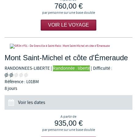
760,00 €
par personne sur une base double
VOIR LE VOYAGE
Mont Saint-Michel et côte d'Émeraude
RANDONNEES-LIBERTE
|
Randonnée : liberté
|
Difficulté :
Référence : L01BM
8 jours
Voir les dates
A partir de
935,00 €
par personne sur une base double