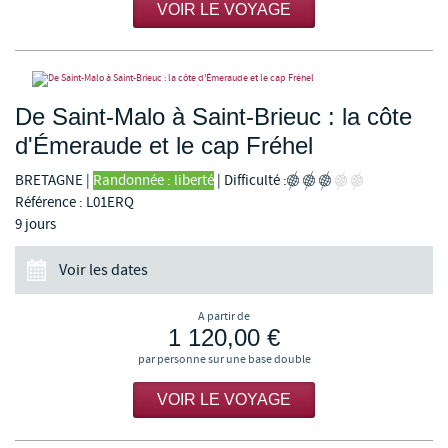
VOIR LE VOYAGE
De Saint-Malo à Saint-Brieuc : la côte
d'Émeraude et le cap Fréhel
BRETAGNE
|
Randonnée : liberté
|
Difficulté :
Référence : L01ERQ
9 jours
Voir les dates
A partir de
1 120,00 €
par personne sur une base double
VOIR LE VOYAGE