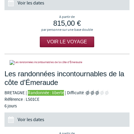
Voir les dates
A partir de
815,00 €
par personne sur une base double
VOIR LE VOYAGE
Les randonnées incontournables de la
côte d’Émeraude
BRETAGNE
|
Randonnée : liberté
|
Difficulté :
Référence : LS01CE
6 jours
Voir les dates
A partir de