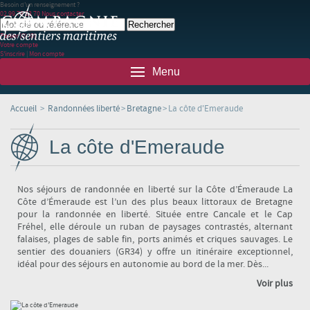
Besoin d'un renseignement ?
02 99 78 83 70
Nous contacter
Panier
(0)
(0)
Votre compte
S'inscrire
|
Mon compte
Menu
Accueil
>
Randonnées liberté
>
Bretagne
>
La côte d'Emeraude
La côte d'Emeraude
Nos séjours de randonnée en liberté sur la Côte d’Émeraude La
Côte d’Émeraude est l’un des plus beaux littoraux de Bretagne
pour la randonnée en liberté. Située entre Cancale et le Cap
Fréhel, elle déroule un ruban de paysages contrastés, alternant
falaises, plages de sable fin, ports animés et criques sauvages. Le
sentier des douaniers (GR34) y offre un itinéraire exceptionnel,
idéal pour des séjours en autonomie au bord de la mer. Dès...
Voir plus