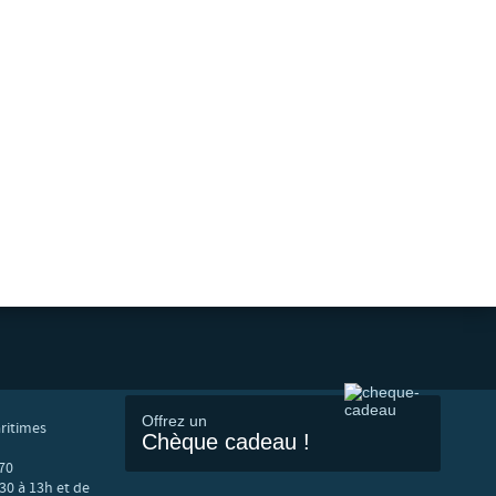
Offrez un
ritimes
Chèque cadeau !
70
30 à 13h et de