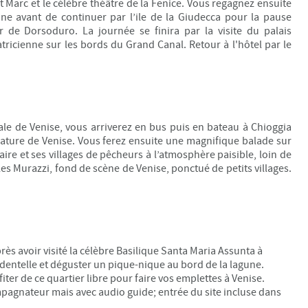
nt Marc et le célèbre théâtre de la Fenice. Vous regagnez ensuite
nne avant de continuer par l’ile de la Giudecca pour la pause
r de Dorsoduro. La journée se finira par la visite du palais
icienne sur les bords du Grand Canal. Retour à l'hôtel par le
nale de Venise, vous arriverez en bus puis en bateau à Chioggia
iature de Venise. Vous ferez ensuite une magnifique balade sur
naire et ses villages de pêcheurs à l’atmosphère paisible, loin de
les Murazzi, fond de scène de Venise, ponctué de petits villages.
ès avoir visité la célèbre Basilique Santa Maria Assunta à
 dentelle et déguster un pique-nique au bord de la lagune.
er de ce quartier libre pour faire vos emplettes à Venise.
ompagnateur mais avec audio guide; entrée du site incluse dans