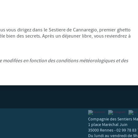
ous vous dirigez dans le Sestiere de Cannaregio, premier ghetto
le bien des secrets. Après un déjeuner libre, vous reviendrez à
re modifées en fonction des conditions météorologiques et des
Compagnie des Sentiers Ma
1 place Maréchal Juin
35000 Rennes - 02 99 78 83 
Du lundi au vendredi de 9h