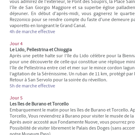
vous admirez de l'extérieur, le Pont des Soupirs, la Place Sai
l'île de San Giorgio Maggiore et sa superbe église palladie
déjeuner. En début d'après-midi, vous gagnerez le quartie
Rezzonico pour se rendre compte du faste d'une demeure patr
vaporetto en longeant le Grand Canal.
4h de marche
effective
Jour 4
Le Lido, Pellestrina et Chioggia
Après une petite halte sur l’île du Lido célèbre pour la Bien
pour une découverte de celle qui constitue une réplique min
l’île de Pellestrina entre ciel et mer sur le mince cordon lagu
l’agitation de la Sérénissime. Un ruban de 11 km, protégé par 
Retour à San Servolo pour la soirée du réveillon.
5h de marche
effective
Jour 5
Les îles de Burano et Torcello
Embarquement le matin pour les îles de Burano et Torcello. Apr
Torcello, Vous reviendrez à Burano pour visiter le musée de la
Après avoir accosté aux Fondamente Nuove, vous pourrez profit
Possibilité de visiter librement le Palais des Doges (sans acc
notre Museum Pass).