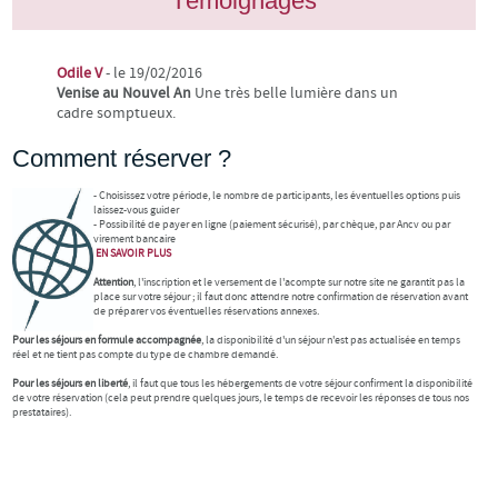
Témoignages
Odile V
- le 19/02/2016
Venise au Nouvel An
Une très belle lumière dans un
cadre somptueux.
Comment réserver ?
- Choisissez votre période, le nombre de participants, les éventuelles options puis
laissez-vous guider
- Possibilité de payer en ligne (paiement sécurisé), par chèque, par Ancv ou par
virement bancaire
EN SAVOIR
PLUS
Attention
, l'inscription et le versement de l'acompte sur notre site ne garantit pas la
place sur votre séjour ; il faut donc attendre notre confirmation de réservation avant
de préparer vos éventuelles réservations annexes.
Pour les séjours en formule accompagnée
, la disponibilité d'un séjour n'est pas actualisée en temps
réel et ne tient pas compte du type de chambre demandé.
Pour les séjours en liberté
, il faut que tous les hébergements de votre séjour confirment la disponibilité
de votre réservation (cela peut prendre quelques jours, le temps de recevoir les réponses de tous nos
prestataires).