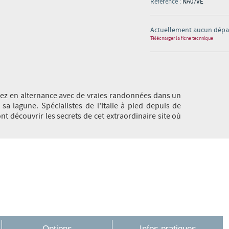
Référence :
NA07VE
Actuellement aucun dép
Télécharger la fiche technique
iez en alternance avec de vraies randonnées dans un
 sa lagune. Spécialistes de l’Italie à pied depuis de
découvrir les secrets de cet extraordinaire site où
Options
Infos pratiques