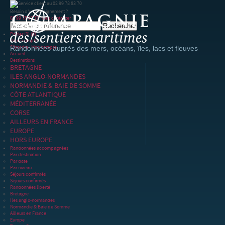
Besoin d'un renseignement ?
02 99 78 83 70
Nous contacter
Panier
(0)
(0)
Votre compte
S'inscrire
|
Mon compte
Randonnées auprès des mers, océans, îles, lacs et fleuves
Accueil
Destinations
BRETAGNE
ILES ANGLO-NORMANDES
NORMANDIE & BAIE DE SOMME
CÔTE ATLANTIQUE
MÉDITERRANÉE
CORSE
AILLEURS EN FRANCE
EUROPE
HORS EUROPE
Randonnées accompagnées
Par destination
Par date
Par niveau
Séjours confirmés
Séjours confirmés
Randonnées liberté
Bretagne
Iles anglo-normandes
Normandie & Baie de Somme
Ailleurs en France
Europe