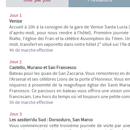
Jour 1
Venise
Accueil à 10h à la consigne de la gare de Venise Santa Lucia
d'après-midi, pour nous rendre à l'hôtel). Première journée 
Rialto, l'église dei Frari et la célèbre Assomption du Titien.
midi, transfert en vaporetto dans notre
hôtel 2* situé sur l'île
4h de marche effective
Jour 2
Castello, Murano et San Francesco
Bateau pour les quais de San Zaccaria. Vous remonterez en di
l’Arsenal et ses célèbres Lions de la porte d'Honneur. Vous em
niquerez à proximité de la magnifique église dei Santi Mari
Francesco. Ce parcours en bateau vous offrira une vision uniqu
franciscain. Lieu hors du temps où ̀vit toujours une petite co
5h de marche
effective
Jour 3
Les
sestieri
du Sud : Dorsoduro, San Marco
Vous commencerez cette troisième journée de visite par un