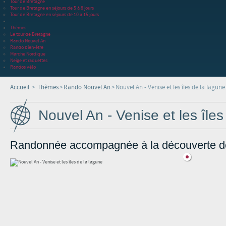
Tour de Bretagne
Tour de Bretagne en séjours de 5 à 8 jours
Tour de Bretagne en séjours de 10 à 15 jours
Thèmes
Le tour de Bretagne
Rando Nouvel An
Rando bien-être
Marche Nordique
Neige et raquettes
Randos vélo
Accueil
>
Thèmes
>
Rando Nouvel An
>
Nouvel An - Venise et les îles de la lagune
Nouvel An - Venise et les îles
Randonnée accompagnée à la découverte de 