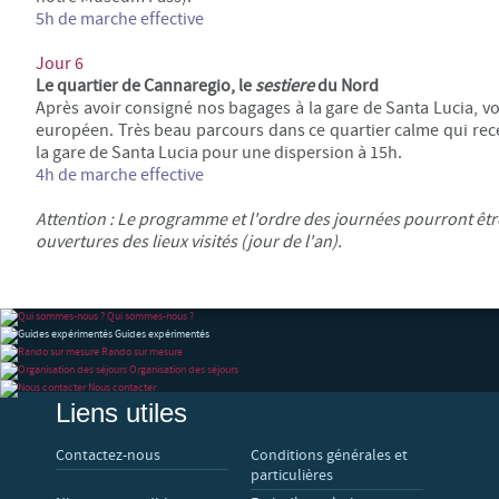
5h de marche effective
Jour 6
Le quartier de Cannaregio
, le
sestiere
du Nord
Après avoir consigné nos bagages à la gare de Santa Lucia, v
européen. Très beau parcours dans ce quartier calme qui recè
la gare de Santa Lucia pour une dispersion à 15h.
4h de marche
effective
Attention : Le programme et l'ordre des journées pourront êt
ouvertures des lieux visités (jour de l'an).
Qui sommes-nous ?
Guides expérimentés
Rando sur mesure
Organisation des séjours
Nous contacter
Liens utiles
Contactez-nous
Conditions générales et
particulières