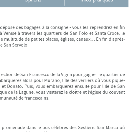
 (dépose des bagages à la consigne - vous les reprendrez en fin
à Venise à travers les quartiers de San Polo et Santa Croce, le
 Une multitude de petites places, églises, canaux…
En fin d’après-
 de San Servolo
.
rection de San Francesco della Vigna pour gagner le quartier de
barquerez alors pour Murano, l’ı̂le des verriers où ̀vous pique-
a et Donato. Puis, vous embarquerez ensuite pour l’ı̂le de San
e de la Lagune. vous visiterez le cloı̂tre et l’église du couvent
mmunauté de franciscains.
e promenade dans le pus célèbres des Sestiere: San Marco où