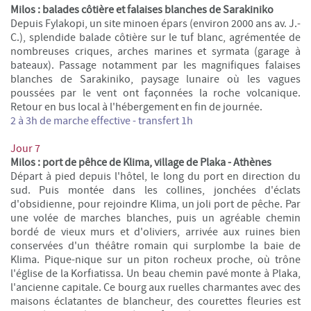
Milos : balades côtière et falaises blanches de Sarakiniko
Depuis Fylakopi, un site minoen épars (environ 2000 ans av. J.-
C.), splendide balade côtière sur le tuf blanc, agrémentée de
nombreuses criques, arches marines et syrmata (garage à
bateaux). Passage notamment par les magnifiques falaises
blanches de Sarakiniko, paysage lunaire où les vagues
poussées par le vent ont façonnées la roche volcanique.
Retour en bus local à l'hébergement en fin de journée.
2 à 3h de marche effective - transfert 1h
Jour 7
Milos : port de pêhce de Klima, village de Plaka - Athènes
Départ à pied depuis l'hôtel, le long du port en direction du
sud. Puis montée dans les collines, jonchées d'éclats
d'obsidienne, pour rejoindre Klima, un joli port de pêche. Par
une volée de marches blanches, puis un agréable chemin
bordé de vieux murs et d'oliviers, arrivée aux ruines bien
conservées d'un théâtre romain qui surplombe la baie de
Klima. Pique-nique sur un piton rocheux proche, où trône
l'église de la Korfiatissa. Un beau chemin pavé monte à Plaka,
l'ancienne capitale. Ce bourg aux ruelles charmantes avec des
maisons éclatantes de blancheur, des courettes fleuries est