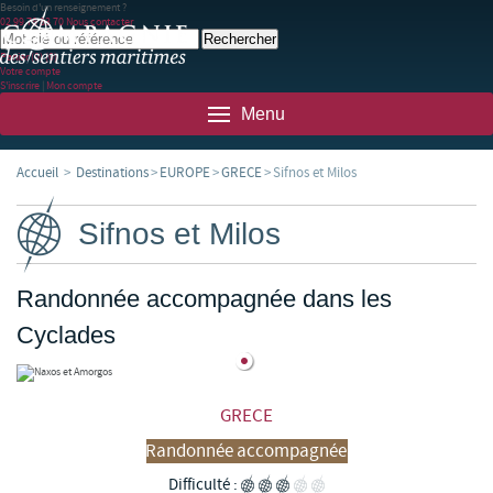
Besoin d'un renseignement ?
02 99 78 83 70
Nous contacter
Panier
(0)
(0)
Votre compte
S'inscrire
|
Mon compte
Menu
Accueil
>
Destinations
>
EUROPE
>
GRECE
>
Sifnos et Milos
Sifnos et Milos
Randonnée accompagnée dans les
Cyclades
GRECE
Randonnée accompagnée
Difficulté :