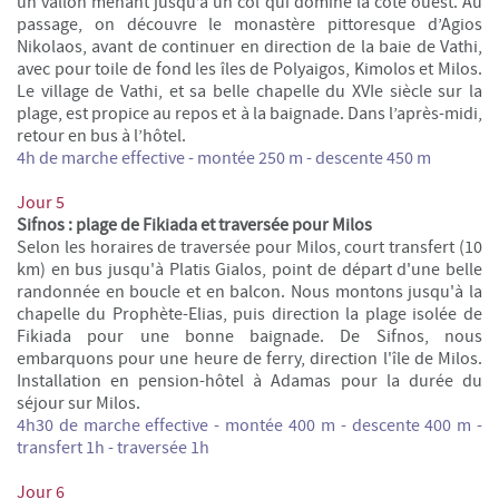
un vallon menant jusqu’à un col qui domine la côte ouest. Au
passage, on découvre le monastère pittoresque d’Agios
Nikolaos, avant de continuer en direction de la baie de Vathi,
avec pour toile de fond les îles de Polyaigos, Kimolos et Milos.
Le village de Vathi, et sa belle chapelle du XVIe siècle sur la
plage, est propice au repos et à la baignade. Dans l’après-midi,
retour en bus à l’hôtel.
4h de marche effective - montée 250 m - descente 450 m
Jour 5
Sifnos : plage de Fikiada et traversée pour Milos
Selon les horaires de traversée pour Milos, court transfert (10
km) en bus jusqu'à Platis Gialos, point de départ d'une belle
randonnée en boucle et en balcon. Nous montons jusqu'à la
chapelle du Prophète-Elias, puis direction la plage isolée de
Fikiada pour une bonne baignade. De Sifnos, nous
embarquons pour une heure de ferry, direction l'île de Milos.
Installation en pension-hôtel à Adamas pour la durée du
séjour sur Milos.
4h30 de marche effective - montée 400 m - descente 400 m -
transfert 1h - traversée 1h
Jour 6