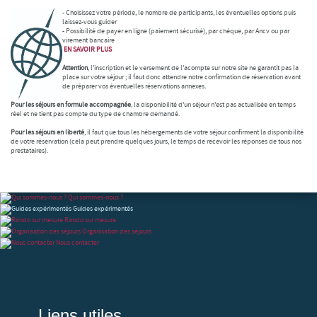
- Choisissez votre période, le nombre de participants, les éventuelles options puis
laissez-vous guider
- Possibilité de payer en ligne (paiement sécurisé), par chèque, par Ancv ou par
virement bancaire
EN SAVOIR
PLUS
Attention
, l'inscription et le versement de l'acompte sur notre site ne garantit pas la
place sur votre séjour ; il faut donc attendre notre confirmation de réservation avant
de préparer vos éventuelles réservations annexes.
Pour les séjours en formule accompagnée
, la disponibilité d'un séjour n'est pas actualisée en temps
réel et ne tient pas compte du type de chambre demandé.
Pour les séjours en liberté
, il faut que tous les hébergements de votre séjour confirment la disponibilité
de votre réservation (cela peut prendre quelques jours, le temps de recevoir les réponses de tous nos
prestataires).
Qui sommes-nous ?
Guides expérimentés
Rando sur mesure
Organisation des séjours
Nous contacter
Liens utiles