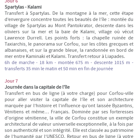
Jour 6
Spartylas - Kalami
Transfert à Spartylas. De la montagne à la mer, cette étape
d’envergure concentre toutes les beautés de l’île : montée du
village de Spartylas au Mont Pantokrator, descente dans les
oliviers sur la mer et la baie de Kalami, village où vécut
Lawrence Durrell. Les points forts : la chapelle ruinée de
Taxiarchis, le panorama sur Corfou, sur les côtes grecques et
albanaises, et sur la grande bleue, la randonnée en bord de
mer entre Kaminaki et Kalami. Transfert retour à Liapades.
6h de marche - 18 km - m
ontée 675 m - descente 1015 m -
transferts 35 min le matin et 50 min en fin de journée
Jour 7
Journée dans la capitale de l'île
Transfert en bus de ligne (à votre charge) pour Corfou-ville
pour aller visiter la capitale de l’île et son architecture
marquée par l’histoire et l’influence qu’ont laissée Byzantins,
Vénitiens et même… Français. Dominée par ses forteresses
d'origine vénitienne, la ville de Corfou constitue un exemple
architectural de valeur universelle exceptionnelle, à la fois par
son authenticité et son intégrité. Elle est classée au patrimoine
de l’humanité par l’UNESCO. Retour en bus de ligne (à votre