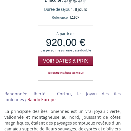
Difficulté :
Durée de séjour :
8 jours
Référence :
L16CF
A partir de
920,00 €
par personne sur une base double
VOIR DATES & PRIX
Télécharger la fiche technique
Randonnée liberté - Corfou, le joyau des îles
ioniennes
/
Rando Europe
La principale des îles ioniennes est un vrai joyau : verte,
vallonnée et montagneuse au nord, jouissant de côtes
magnifiques, étalant des paysages somptueux revêtus d’un
camaïeu superbe de fleurs sauvages, de cyprès et d’oliviers