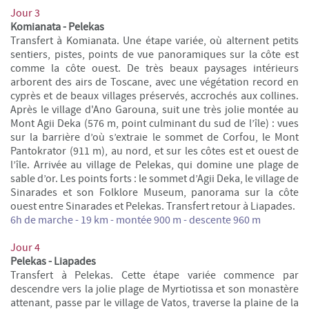
Jour 3
Komianata - Pelekas
Transfert à Komianata. Une étape variée, où alternent petits
sentiers, pistes, points de vue panoramiques sur la côte est
comme la côte ouest. De très beaux paysages intérieurs
arborent des airs de Toscane, avec une végétation record en
cyprès et de beaux villages préservés, accrochés aux collines.
Après le village d'Ano Garouna, suit une très jolie montée au
Mont Agii Deka (576 m, point culminant du sud de l’île) : vues
sur la barrière d’où s’extraie le sommet de Corfou, le Mont
Pantokrator (911 m), au nord, et sur les côtes est et ouest de
l’île. Arrivée au village de Pelekas, qui domine une plage de
sable d’or. Les points forts : le sommet d’Agii Deka, le village de
Sinarades et son Folklore Museum, panorama sur la côte
ouest entre Sinarades et Pelekas. Transfert retour à Liapades.
6h de marche - 19 km -
m
ontée 900 m - descente 960 m
Jour 4
Pelekas - Liapades
Transfert à Pelekas. Cette étape variée commence par
descendre vers la jolie plage de Myrtiotissa et son monastère
attenant, passe par le village de Vatos, traverse la plaine de la