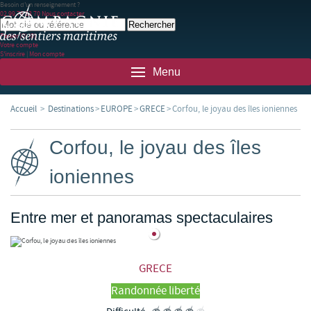
Besoin d'un renseignement ?
02 99 78 83 70
Nous contacter
Panier
(0)
(0)
Votre compte
S'inscrire
|
Mon compte
Menu
Accueil
>
Destinations
>
EUROPE
>
GRECE
>
Corfou, le joyau des îles ioniennes
Corfou, le joyau des îles
ioniennes
Entre mer et panoramas spectaculaires
GRECE
Randonnée liberté