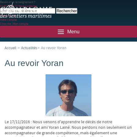
Besoin d'un renseignement ?
02 99 78 83 70
Nous contacter
Panier
(0)
(0)
Votre compte
S'inscrire
|
Mon compte
Menu
Accueil
>
Actualités
>
Au revoir Yoran
Au revoir Yoran
Le 17/11/2016 : Nous venons d'apprendre le décès de notre
accompagnateur et ami Yoran Lainé. Nous perdons non seulement un
accompagnateur de grande compétence, mais également une