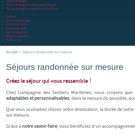
Tour de Bretagne
Tour de Bretagne en séjours de 5 à 8 jours
Tour de Bretagne en séjours de 10 à 15 jours
Thèmes
Le tour de Bretagne
Rando Nouvel An
Rando bien-être
Marche Nordique
Neige et raquettes
Randos vélo
Accueil
>
Séjours randonnée sur mesure
Séjours randonnée sur mesure
!
Créez le séjour qui vous ressemble
Chez
Compagnie des Sentiers Maritimes
, nous croyons que 
adaptables et personnalisables
, dans la mesure du possible, p
Que vous souhaitiez choisir votre destination, la durée de votr
sur mesure.
Grâce à
notre
savoir-faire
, vous bénéficiez d’un accompagnement