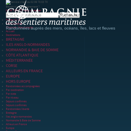
Besoin d'un renseignement ?
02 99 78 83 70
Nous contacter
Panier
(0)
(0)
Votre compte
S'inscrire
|
Mon compte
Randonnées auprès des mers, océans, îles, lacs et fleuves
Accueil
Destinations
BRETAGNE
ILES ANGLO-NORMANDES
NORMANDIE & BAIE DE SOMME
CÔTE ATLANTIQUE
MÉDITERRANÉE
CORSE
AILLEURS EN FRANCE
EUROPE
HORS EUROPE
Randonnées accompagnées
Par destination
Par date
Par niveau
Séjours confirmés
Séjours confirmés
Randonnées liberté
Bretagne
Iles anglo-normandes
Normandie & Baie de Somme
Ailleurs en France
Europe