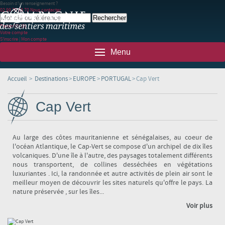
Besoin d'un renseignement ?
02 99 78 83 70
Nous contacter
Panier
(0)
(0)
Votre compte
S'inscrire
|
Mon compte
Menu
Accueil
>
Destinations
>
EUROPE
>
PORTUGAL
>
Cap Vert
Cap Vert
Au large des côtes mauritanienne et sénégalaises, au coeur de
l'océan Atlantique, le Cap-Vert se compose d'un archipel de dix îles
volcaniques. D'une île à l'autre, des paysages totalement différents
nous transportent, de collines desséchées en végétations
luxuriantes . Ici, la randonnée et autre activités de plein air sont le
meilleur moyen de découvrir les sites naturels qu'offre le pays. La
nature préservée , sur les îles...
Voir plus