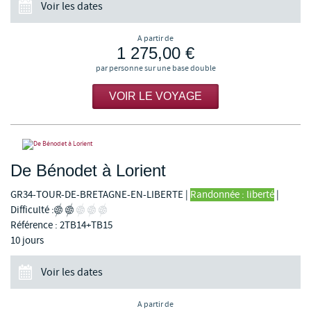
Voir les dates
A partir de
1 275,00 €
par personne sur une base double
VOIR LE VOYAGE
De Bénodet à Lorient
GR34-TOUR-DE-BRETAGNE-EN-LIBERTE
|
Randonnée : liberté
|
Difficulté :
Référence : 2TB14+TB15
10 jours
Voir les dates
A partir de