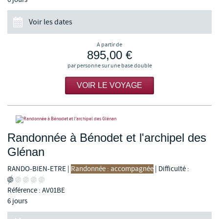
Voir les dates
A partir de
895,00 €
par personne sur une base double
VOIR LE VOYAGE
Randonnée à Bénodet et l'archipel des
Glénan
RANDO-BIEN-ETRE
|
Randonnée : accompagnée
|
Difficulté :
Référence : AV01BE
6 jours