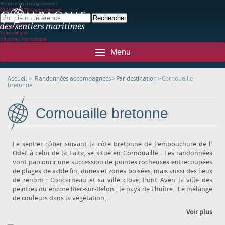
Besoin d'un renseignement ?
02 99 78 83 70
Nous contacter
Panier
(0)
(0)
Votre compte
S'inscrire
|
Mon compte
Menu
Accueil
>
Randonnées accompagnées
>
Par destination
>
Cornouaille
bretonne
Cornouaille bretonne
Le sentier côtier suivant la côte bretonne de l’embouchure de l’
Odet à celui de la Laïta, se situe en Cornouaille . Les randonnées
vont parcourir une succession de pointes rocheuses entrecoupées
de plages de sable fin, dunes et zones boisées, mais aussi des lieux
de renom : Concarneau et sa ville close, Pont Aven la ville des
peintres ou encore Riec-sur-Belon , le pays de l’huître. Le mélange
de couleurs dans la végétation,...
Voir plus